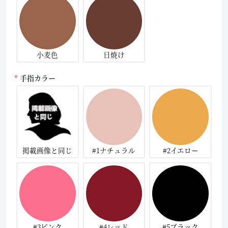
小麦色
日焼け
手指カラー
掲載画像と同じ
#1ナチュラル
#2イエロー
#3ピンク
#4レッド
#5ブラック