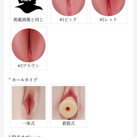
掲載画像と同じ
#1ピンク
#2レッド
#3ブラウン
ホールタイプ
一体式
着脱式
陰毛オプション