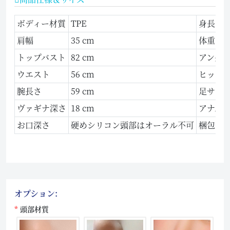
ボディー材質
TPE
身長
肩幅
35 cm
体重
トップバスト
82 cm
アンダ
ウエスト
56 cm
ヒップ
腕長さ
59 cm
足サイ
ヴァギナ深さ
18 cm
アナル
お口深さ
硬めシリコン頭部はオーラル不可
梱包サ
オプション:
頭部材質