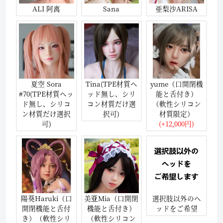
ALI 阿离
Sana
亜梨沙ARISA
夏空 Sora
Tina(TPE材質ヘ
yume（口開閉機
#70(TPE材質ヘッ
ッド無し、シリ
能と舌付き）
ド無し、シリコ
コン材質だけ選
（軟性シリコン
ン材質だけ選択
択可)
材質限定）
可)
(+12,000円)
陽葵Haruki（口
美亚Mia（口開閉
選択肢以外のヘ
開閉機能と舌付
機能と舌付き）
ッドをご希望
き）（軟性シリ
（軟性シリコン