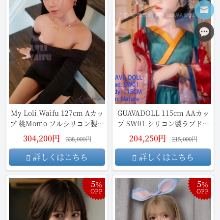
My Loli Waifu 127cm Aカッ
GUAVADOLL 115cm AAカッ
プ 桃Momo フルシリコン製ラ
プ SW01 シリコン製ラブドー
ブドール
ル
304,200円
204,250円
338,000円
215,000円
詳しくはこちら
詳しくはこちら
5
5
％
％
OFF
OFF