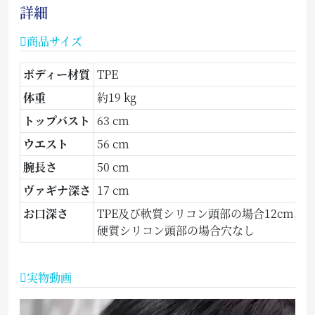
詳細
商品サイズ
ボディー材質
TPE
体重
約19 kg
トップバスト
63 cm
ウエスト
56 cm
腕長さ
50 cm
ヴァギナ深さ
17 cm
お口深さ
TPE及び軟質シリコン頭部の場合12cm、
硬質シリコン頭部の場合穴なし
実物動画