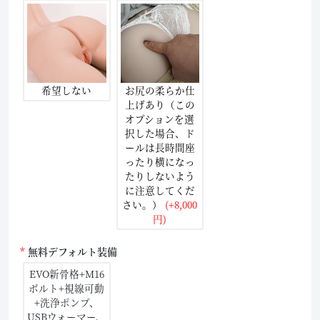
希望しない
お尻の柔らか仕
上げあり（この
オプションを選
択した場合、ド
ールは長時間座
ったり横になっ
たりしないよう
に注意してくだ
さい。）
(+8,000
円)
無料デフォルト装備
EVO新骨格+M16
ボルト+視線可動
+洗浄ポンプ、
USBウォーマー、