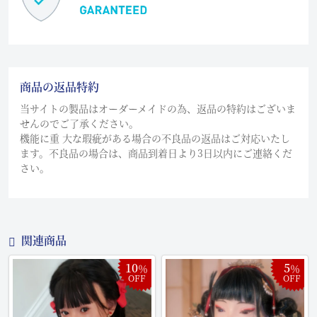
商品の返品特約
当サイトの製品はオーダーメイドの為、返品の特約はございま
せんのでご了承ください。
機能に重 大な瑕疵がある場合の不良品の返品はご対応いたし
ます。不良品の場合は、商品到着日より3日以内にご連絡くだ
さい。
関連商品
10
5
％
％
OFF
OFF