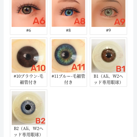
#6
#8
#9
#10ブラウン-毛
#11ブルー-毛細管
B1（Ali、W2ヘ
細管付き
付き
ッド専用眼球）
B2（Ali、W2ヘ
ッド専用眼球）