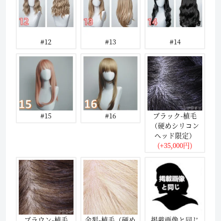
#12
#13
#14
#15
#16
ブラック-植毛
（硬めシリコン
ヘッド限定）
(+35,000円)
ブラウン-植毛
金髪-植毛（硬め
掲載画像と同じ