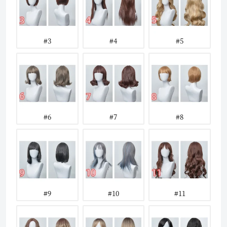
#3
#4
#5
#6
#7
#8
#9
#10
#11