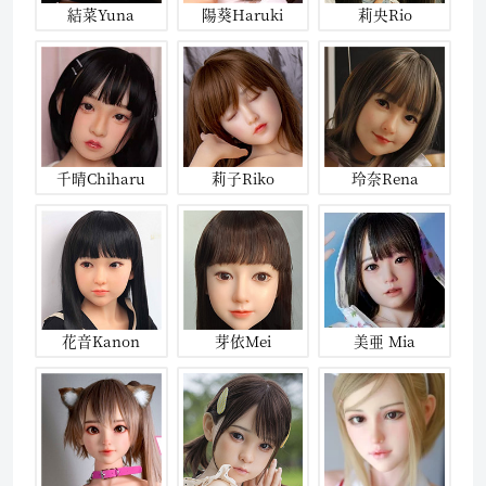
結菜Yuna
陽葵Haruki
莉央Rio
千晴Chiharu
莉子Riko
玲奈Rena
花音Kanon
芽依Mei
美亜 Mia