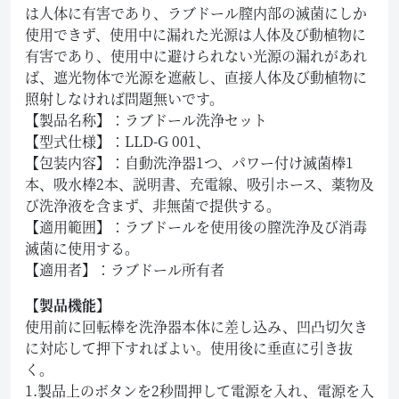
は人体に有害であり、ラブドール膣内部の滅菌にしか
使用できず、使用中に漏れた光源は人体及び動植物に
有害であり、使用中に避けられない光源の漏れがあれ
ば、遮光物体で光源を遮蔽し、直接人体及び動植物に
照射しなければ問題無いです。
【製品名称】：ラブドール洗浄セット
【型式仕様】：LLD-G 001、
【包装内容】：自動洗浄器1つ、パワー付け滅菌棒1
本、吸水棒2本、説明書、充電線、吸引ホース、薬物及
び洗浄液を含まず、非無菌で提供する。
【適用範囲】：ラブドールを使用後の膣洗浄及び消毒
滅菌に使用する。
【適用者】：ラブドール所有者
【製品機能】
使用前に回転棒を洗浄器本体に差し込み、凹凸切欠き
に対応して押下すればよい。使用後に垂直に引き抜
く。
1.製品上のボタンを2秒間押して電源を入れ、電源を入