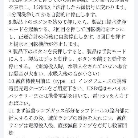
を表示し、1分間以上洗浄したら緑信号に変わります、
1分間洗浄してから自動的に停止します。
8.製品下のボタンを始めて押したら、製品は揚水洗浄
モードを起動する、2回目を押して回転機能をオンに
し、正逆合計65秒後に自動停止します、3回目を押す
と揚水と回転機能が停止します。
9.製品下のボタンを長押しすると、製品は手動モード
に入り、製品はずっと動作し、ボタンを離すと動作を
停止する。（電源投入時，水吸入をされていない場合
は騒音が大きい、水吸入後の音が小さい）
10.滅菌棒使用前に（type _ c）インタフェースの携帯
電話充電ケーブルをご用意下さい、USB端はモバイル
バッテリーまたは携帯電話を用いて、電圧5 vを入力す
ればよい。
11.まず滅菌ランプガラス部分をラブドールの膣内部に
挿入するその後、滅菌ランプの電源を入れます、滅菌
ランプは電源投入後、直接滅菌ランプを点灯し殺菌開
始