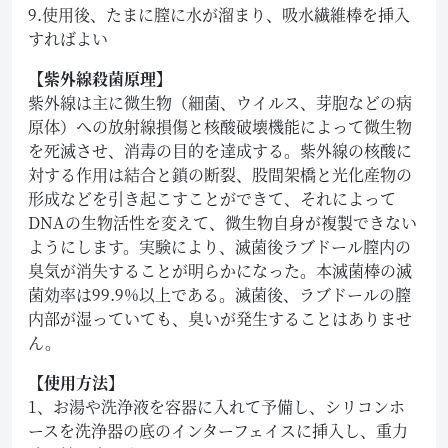
9.使用後、たまに膣に水が溜まり、吸水繊維棒を挿入
すればよい
【紫外線殺菌原理】
紫外線は主に微生物（細菌、ウイルス、芽胞などの病
原体）への放射線損傷と核酸破壊機能によって微生物
を死滅させ、消毒の目的を達成する。紫外線の核酸に
対する作用は結合と鎖の断裂、股間架橋と光化産物の
形成などを引き起こすことができて、それによって
DNAの生物活性を変えて、微生物自身が複製できない
ようにします。実験により、滅菌後ラブドール膣内の
臭気が消失することが明らかになった。本滅菌棒の滅
菌効率は99.9%以上である。滅菌後、ラブドールの膣
内部が湿っていても、臭いが発生することはありませ
ん。
【使用方法】
1、お湯や洗浄液を容器に入れて予備し、シリコンホ
ースを洗浄器の底のインターフェイスに挿入し、重力