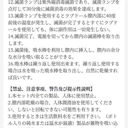
12.滅菌ランプは紫外線消毒滅菌であり、滅菌ランプを
点灯して30分後に滅菌消毒の効果を達成します。
13.滅菌ランプを使用するとラブドール膣内部に40度
前後の温度が発生し、滅菌が完了するとすぐにラブド
ールを使用しても、体に副作用は一切発生しない。
14.滅菌完了、電源を切ってから膣内の滅菌棒を取り出
します。
15.滅菌後、吸水棒を利用し膣内に挿入し、膣内の余分
な水分を吸い取ることができる。
16.吸水棒は繰り返し使用出来ます、繰り返し使用する
場合は水を吸った吸水棒を取り出し、自然に乾燥すれ
ば良いです。
【禁忌、注意事項、警告及び提示性説明】
1.本セット内全ての製品、人体に使用禁止。
2.膣内部乾燥の場合、人体潤滑油を使用してくださ
い、しないと回転できない可能性も有ります。
3.使用するときは生活飲料水をご利用下さい。（ボト
ル入りの純水または温水が最適）製品が雑物を吸い込