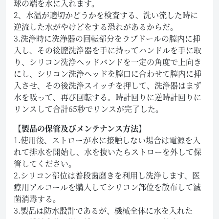
球の端を水に入れます。
2、水温が適切かどうかを検査する、洗い流した時に
逆流した水がやけどをする恐れがあるからだ。
3.洗浄時に洗浄器の回転部分をラブドールの膣内に挿
入し、その後膣洗浄器を手に持ってハンドルを手に取
り、シリコン洗浄ヘッドバンドを一定の角度で上向き
にし、シリコン洗浄ヘッドを膣口に合わせて膣内に挿
入させ、その後洗浄スイッチを押して、洗浄器はまず
水を吸って、再び回転する。時計回りに逆時計回りに
リンスして合計65秒でリンスが完了した。
【製品の保管及びメンテナンス方法】
1.使用後、ストローが水に接触しない場合は電源を入
れて排水を開始し、水を抜いたらストローを外して保
管してください。
2.シリコン部位は普段歯磨きを利用し洗浄します、医
療用アルコールを購入してシリコン部位を散布して滅
菌消毒する。
3.製品は防水設計であるが、機械全体に水を入れた