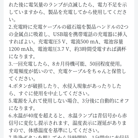
れた後に電気量のランプが点滅したら、電力不足を示
していますから、製品を充電してから使用してくださ
い。
2.充電時に充電ケーブルの磁石端を製品ハンドルの2つ
の金属点に吸着し、USB端を携帯電話の充電器に挿入
すればよい。充電電圧5 V、電流500 mA、電池容量
1200 mAh、電池電圧3.7 V、約3時間受電すれば満杯
になります。
3.一回充電したら、8カ月待機可能、50回程度使用。
充電頻度が低いので、充電ケーブルをちゃんと保管し
てください。
4.ボタンが破損したり、水侵入現象があったりした
ら、すぐに使用を中止してください。
5.電源を入れて使用しない場合、3分後に自動的にオフ
になります。
6.水温が40度を超えると、水温ランプは青信号から赤
信号に変化し提示されます、温度表示に遅延がありま
すので、体感温度を基準にしてください。
7.洗浄ボタンを押してから計時開始、1分間内に赤信号