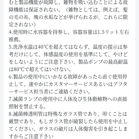
むと製品機能が故障し、雑物を吸い込むことによる故
障機能は保証されない。（雑物としては、例えば、髪
の毛の糸、塊の水垢などが挙げられるが、これらに限
定されない）
4.使用時に水容器を持参し、容器容量は1.5リット左右
推薦。
5.洗浄水温は40℃を超えてはならず、温度の提示は参
考だけにして、体感温度の使用を基準にして、やけど
をしないようにご注意下さい、製品ポンプの最高耐温
は80℃で超えてはいけない。
6.製品の使用中にいかなる故障があったら直ぐ使用停
止して、速やかにカスタマーサービスあるいはアフタ
ーサービス担当者にご連絡ください。
7.滅菌ランプの使用中に人体及び生体動植物への直接
照射を禁止する。
8.滅菌棒透明管は特殊なガラス管であり、叩くことは
厳禁であり、もしガラス管が破裂したら使用を中止し
てください、ガラスの破片は人体傷害を引き起こしま
すからご注意下さい