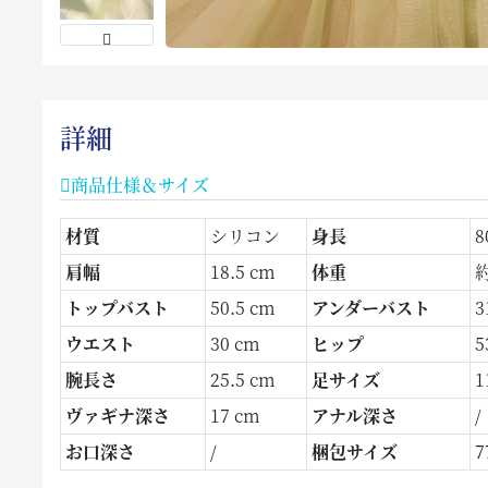
詳細
商品仕様＆サイズ
材質
シリコン
身長
8
肩幅
18.5 cm
体重
約
トップバスト
50.5 cm
アンダーバスト
3
ウエスト
30 cm
ヒップ
5
腕長さ
25.5 cm
足サイズ
1
ヴァギナ深さ
17 cm
アナル深さ
/
お口深さ
/
梱包サイズ
7