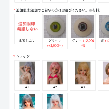
追加眼球(追加でご希望の方はお選びください。※有料）
希望しない
グリーン
グレー
(+2,000
青
(+
(+2,000円)
円)
ウィッグ
#1
#2
#3