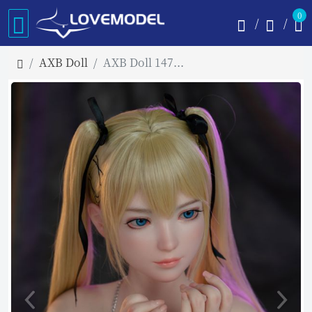
0
AXB Doll
AXB Doll 147cm Aカップ+G53ヘッド marie roseコスプレ フルシリコン製 等身大リアルラブドール