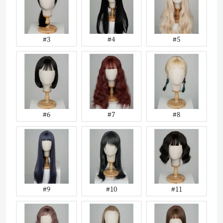
#3
#4
#5
#6
#7
#8
#9
#10
#11