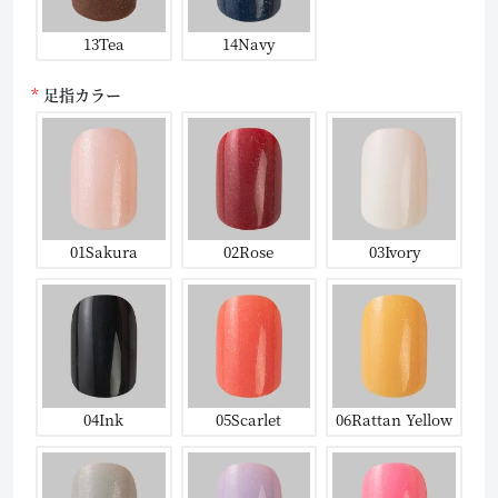
13Tea
14Navy
足指カラー
01Sakura
02Rose
03Ivory
04Ink
05Scarlet
06Rattan Yellow