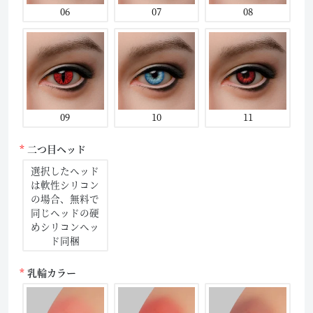
06
07
08
09
10
11
二つ目ヘッド
選択したヘッド
は軟性シリコン
の場合、無料で
同じヘッドの硬
めシリコンヘッ
ド同梱
乳輪カラー