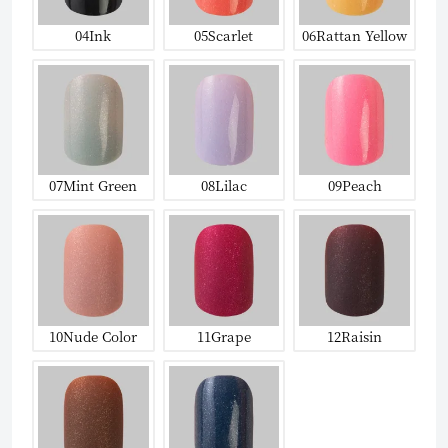
04Ink
05Scarlet
06Rattan Yellow
07Mint Green
08Lilac
09Peach
10Nude Color
11Grape
12Raisin