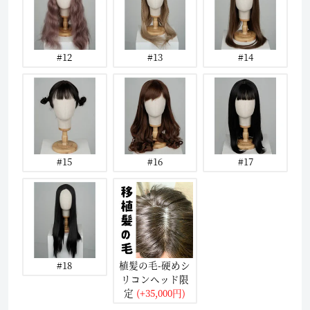
#12
#13
#14
#15
#16
#17
#18
植髪の毛-硬めシ
リコンヘッド限
定
(+35,000円)