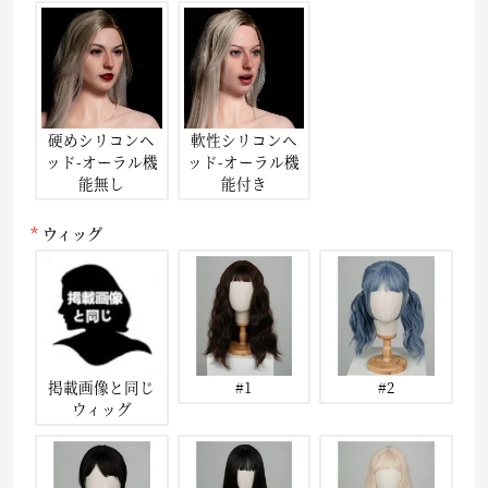
硬めシリコンヘ
軟性シリコンヘ
ッド-オーラル機
ッド-オーラル機
能無し
能付き
ウィッグ
掲載画像と同じ
#1
#2
ウィッグ