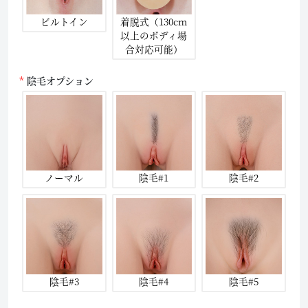
ビルトイン
着脱式（130cm
以上のボディ場
合対応可能）
陰毛オプション
ノーマル
陰毛#1
陰毛#2
陰毛#3
陰毛#4
陰毛#5