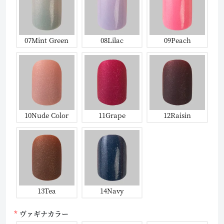
07Mint Green
08Lilac
09Peach
10Nude Color
11Grape
12Raisin
13Tea
14Navy
ヴァギナカラー