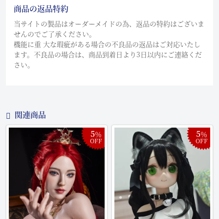
商品の返品特約
当サイトの製品はオーダーメイドの為、返品の特約はございま
せんのでご了承ください。
機能に重 大な瑕疵がある場合の不良品の返品はご対応いたし
ます。不良品の場合は、商品到着日より3日以内にご連絡くだ
さい。
関連商品
5
5
％
％
OFF
OFF