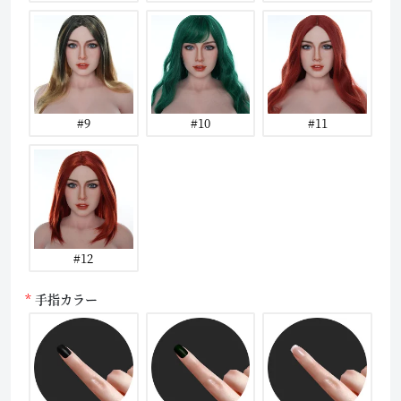
#9
#10
#11
#12
手指カラー