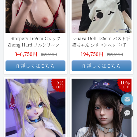
Starpery 169cm Cカップ
Guava Doll 136cm バスト平
Zheng Hard フルシリコン製
猫ちゃん シリコンヘッド+TPE
ラブドール
製ボディ
346,750円
194,750円
365,000円
205,000円
詳しくはこちら
詳しくはこちら
5
10
％
％
OFF
OFF