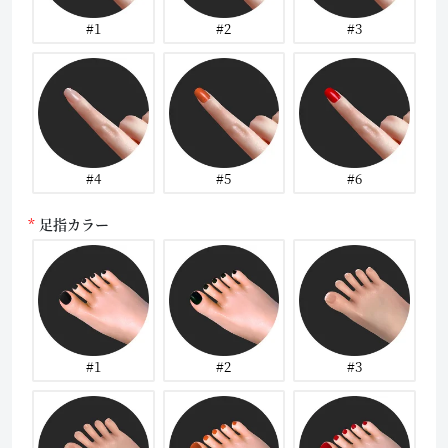
#1
#2
#3
#4
#5
#6
足指カラー
#1
#2
#3