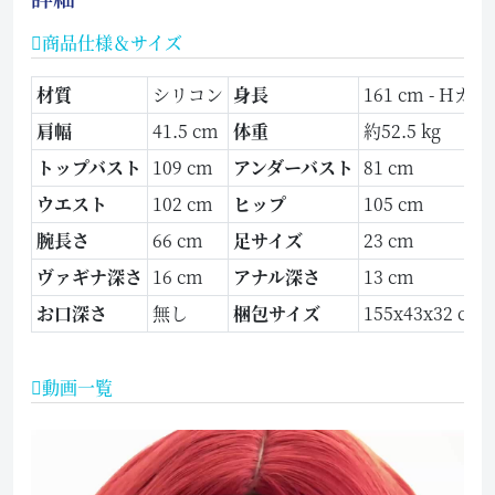
商品仕様＆サイズ
材質
シリコン
身長
161 cm - Hカ
肩幅
41.5 cm
体重
約52.5 kg
トップバスト
109 cm
アンダーバスト
81 cm
ウエスト
102 cm
ヒップ
105 cm
腕長さ
66 cm
足サイズ
23 cm
ヴァギナ深さ
16 cm
アナル深さ
13 cm
お口深さ
無し
梱包サイズ
155x43x32 cm
動画一覧