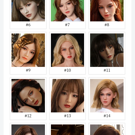
#6
#7
#8
#9
#10
#11
#12
#13
#14