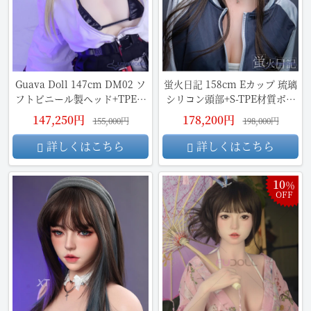
Guava Doll 147cm DM02 ソ
蛍火日記 158cm Eカップ 琉璃
フトビニール製ヘッド+TPE製
シリコン頭部+S-TPE材質ボデ
ボディ
ィ
147,250円
178,200円
155,000円
198,000円
詳しくはこちら
詳しくはこちら
10
％
OFF