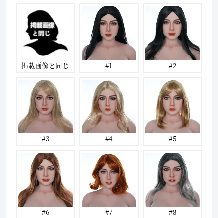
掲載画像と同じ
#1
#2
#3
#4
#5
#6
#7
#8