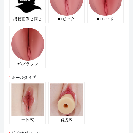
掲載画像と同じ
#1ピンク
#2レッド
#3ブラウン
ホールタイプ
一体式
着脱式
陰毛オプション