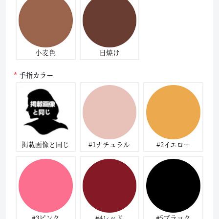
小麦色
日焼け
手指カラー
掲載画像と同じ
#1ナチュラル
#2イエロー
#3ピンク
#4レッド
#5ブラック