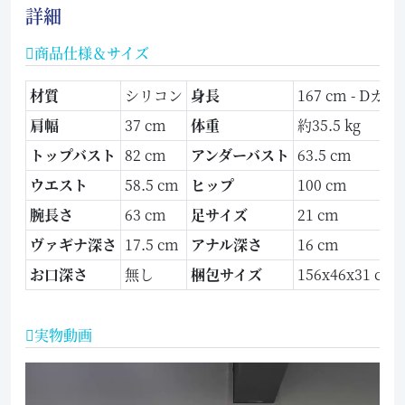
詳細
商品仕様＆サイズ
材質
シリコン
身長
167 cm - Dカッ
肩幅
37 cm
体重
約35.5 kg
トップバスト
82 cm
アンダーバスト
63.5 cm
ウエスト
58.5 cm
ヒップ
100 cm
腕長さ
63 cm
足サイズ
21 cm
ヴァギナ深さ
17.5 cm
アナル深さ
16 cm
お口深さ
無し
梱包サイズ
156x46x31 cm
実物動画