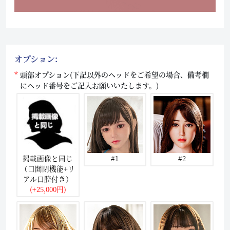
オプション:
頭部オプション(下記以外のヘッドをご希望の場合、備考欄
にヘッド番号をご記入お願いいたします。)
掲載画像と同じ
#1
#2
（口開閉機能+リ
アル口腔付き）
(+25,000円)