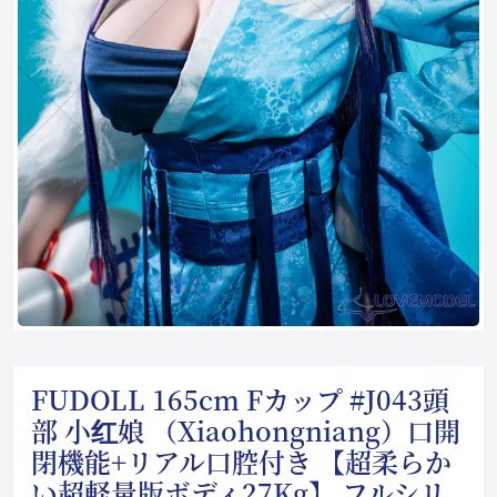
FUDOLL 165cm Fカップ #J043頭
部 小红娘 （Xiaohongniang）口開
閉機能+リアル口腔付き 【超柔らか
い超軽量版ボディ27Kg】 フルシリ