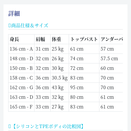
詳細
商品仕様＆サイズ
身長
肩幅
体重
トップバスト
アンダーバス
136 cm - A
31 cm
25 kg
61 cm
57 cm
148 cm - D
32 cm
26 kg
74 cm
57.5 cm
150 cm - B
32 cm
30 kg
72 cm
60 cm
158 cm - C
36 cm
30.5 kg
83 cm
70 cm
162 cm - G
36 cm
43 kg
95 cm
70 cm
163 cm - D
33 cm
32 kg
80 cm
61 cm
165 cm - F
33 cm
27 kg
83 cm
61 cm
【シリコンとTPEボディの比較図】