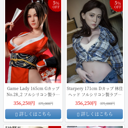
5
5
％
％
OFF
OFF
Game Lady 165cm Gカップ
Starpery 171cm Dカップ 林佳
No.28_2 フルシリコン製ラブ
ヘッド フルシリコン製ラブド
ドール
ール
356,250円
356,250円
375,000円
375,000円
詳しくはこちら
詳しくはこちら