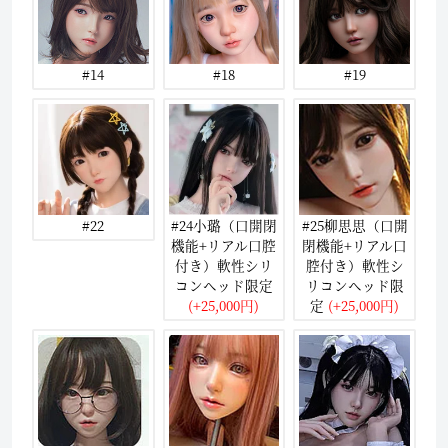
#14
#18
#19
#22
#24小璐（口開閉
#25柳思思（口開
機能+リアル口腔
閉機能+リアル口
付き）軟性シリ
腔付き）軟性シ
コンヘッド限定
リコンヘッド限
(+25,000円)
定
(+25,000円)