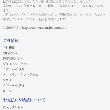
LOVE MODELにて、もう一度一目ぼれのあの子に出会いましょう。
当社は、中国の優れたメーカーと提携し、高品質の
ラブドール
を販売しており
ます。
ご注文のダッチワイフが出来上がったら、実物写真をメールで送信、ちゃんと
確認していただいてから、商品をお届けします。
Twitterアカ：
https://twitter.com/lovemodel14
会社情報
会社概要
問い合わせ
特定商取引表示
プライバシーポリシー
ラブドール 画像
アフィリエートプログラム
ブログ
ラブドール 動画
キーワード
お支払い&納品について
注文方法の説明