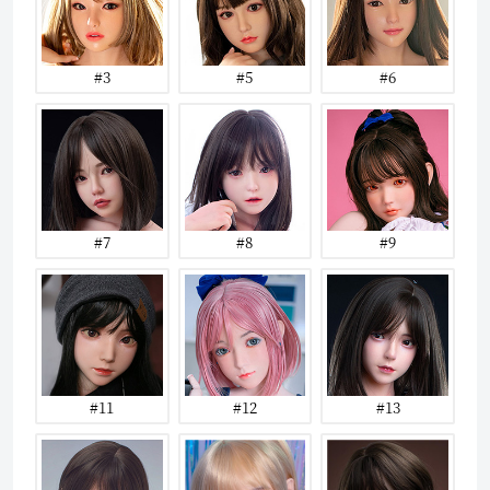
#3
#5
#6
#7
#8
#9
#11
#12
#13