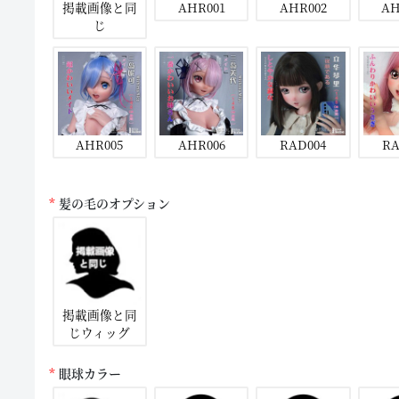
掲載画像と同
AHR001
AHR002
AH
じ
AHR005
AHR006
RAD004
RA
髪の毛のオプション
掲載画像と同
じウィッグ
眼球カラー