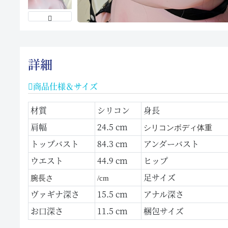
詳細
商品仕様＆サイズ
材質
シリコン
身長
肩幅
24.5 cm
シリコンボディ
体重
トップバスト
84.3 cm
アンダーバスト
ウエスト
44.9 cm
ヒップ
足サイズ
腕長さ
/cm
ヴァギナ深さ
15.5 cm
アナル深さ
お口深さ
11.5 cm
梱包サイズ