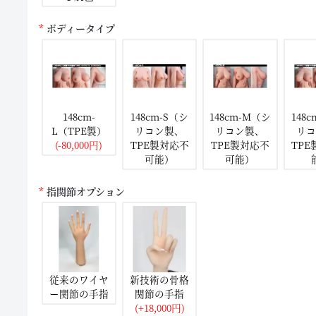
ボディータイプ
148cm-
148cm-S（シ
148cm-M（シ
148
L（TPE製）
リコン製、
リコン製、
リコ
(-80,000円)
TPE製対応不
TPE製対応不
TP
可能）
可能）
指関節オプション
従来のワイヤ
新技術の骨格
ー関節の手指
関節の手指
(+18,000円)