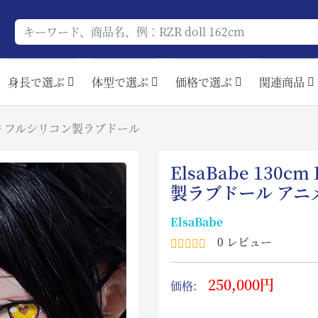
身長で選ぶ
体型で選ぶ
価格で選ぶ
関連商品
 花坂由香 フルシリコン製ラブドール
ElsaBabe 130
製ラブドール アニ
ElsaBabe
0 レビュー
250,000円
価格: