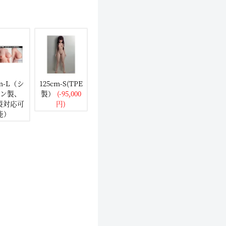
cm-L（シ
125cm-S(TPE
ン製、
製）
(-95,000
E製対応可
円)
能）