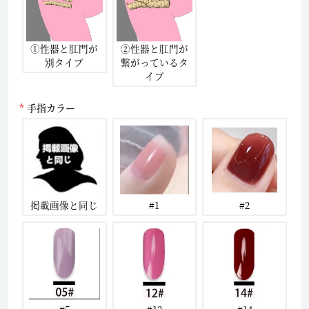
①性器と肛門が
②性器と肛門が
別タイプ
繋がっているタ
イプ
手指カラー
掲載画像と同じ
#1
#2
#5
#12
#14