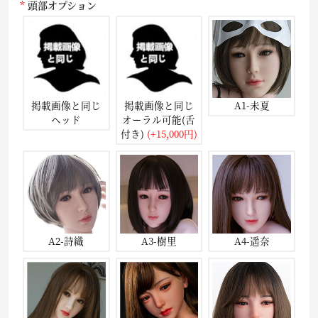
頭部オプション
掲載画像と同じ
掲載画像と同じ
A1-未夏
ヘッド
オーラル可能(舌
付き)
(+15,000円)
A2-詩織
A3-樹里
A4-遥奈