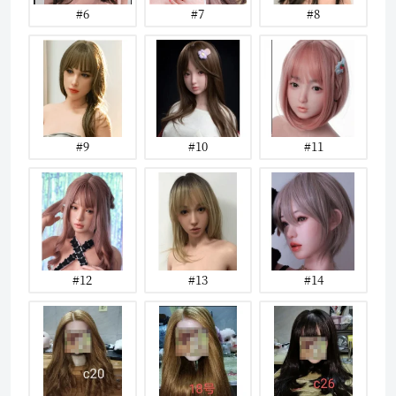
#6
#7
#8
#9
#10
#11
#12
#13
#14