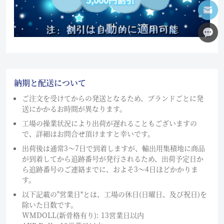
納期と配送について
ご注文を受けてからの発送となるため、ブランドごとに発
送にかかるお時間が異なります。
工場の操業状況により出荷が遅れることもございますの
で、詳細はお問合せ頂けますと幸いです。
出荷後は通常3～7日で到着しますが、輸出用集積地に商品
が到着してから追跡番号が発行されるため、出荷予定日か
ら追跡番号のご連絡までに、およそ3〜4日ほどかかりま
す。
以下記載の"営業日"とは、工場の休日(日曜日、及び祝日)を
除いた日数です。
WMDOLL(新骨格有り): 13営業日以内