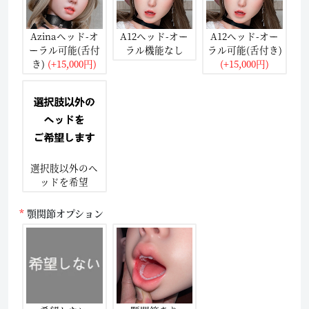
Azinaヘッド-オ
A12ヘッド-オー
A12ヘッド-オー
ーラル可能(舌付
ラル機能なし
ラル可能(舌付き)
き)
(+15,000円)
(+15,000円)
選択肢以外のヘ
ッドを希望
顎関節オプション