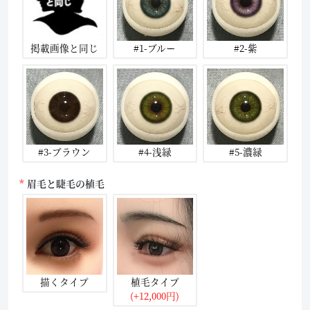
掲載画像と同じ
#1-ブルー
#2-紫
#3-ブラウン
#4-浅緑
#5-濃緑
眉毛と睫毛の植毛
描くタイプ
植毛タイプ
(+12,000円)