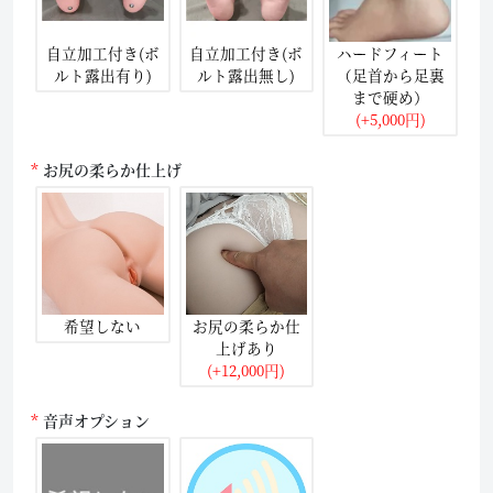
自立加工付き(ボ
自立加工付き(ボ
ハードフィート
ルト露出有り)
ルト露出無し)
（足首から足裏
まで硬め）
(+5,000円)
お尻の柔らか仕上げ
希望しない
お尻の柔らか仕
上げあり
(+12,000円)
音声オプション