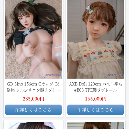
GD Sino 156cm Cカップ G6
AXB Doll 120cm バスト平ら
洛悠 フルシリコン製ラブドー
#B03 TPE製ラブドール
ル
285,000円
165,000円
詳しくはこちら
詳しくはこちら