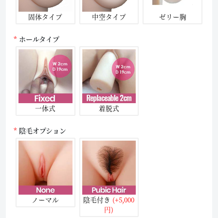
固体タイプ
中空タイプ
ゼリー胸
ホールタイプ
一体式
着脱式
陰毛オプション
ノーマル
陰毛付き
(+5,000
円)