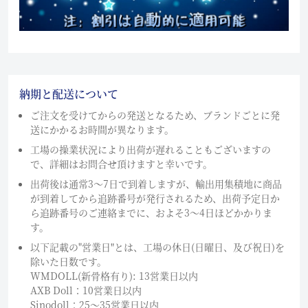
納期と配送について
ご注文を受けてからの発送となるため、ブランドごとに発
送にかかるお時間が異なります。
工場の操業状況により出荷が遅れることもございますの
で、詳細はお問合せ頂けますと幸いです。
出荷後は通常3～7日で到着しますが、輸出用集積地に商品
が到着してから追跡番号が発行されるため、出荷予定日か
ら追跡番号のご連絡までに、およそ3〜4日ほどかかりま
す。
以下記載の"営業日"とは、工場の休日(日曜日、及び祝日)を
除いた日数です。
WMDOLL(新骨格有り): 13営業日以内
AXB Doll：10営業日以内
Sinodoll：25〜35営業日以内