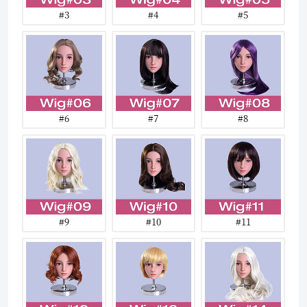
#3
#4
#5
#6
#7
#8
#9
#10
#11