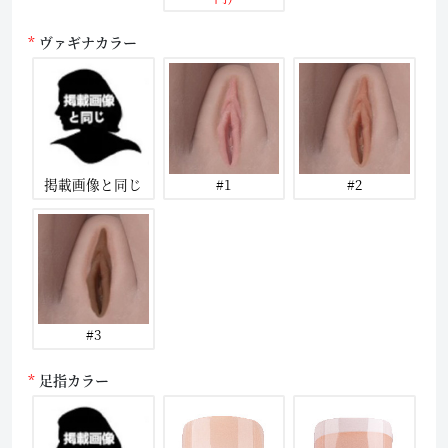
ヴァギナカラー
掲載画像と同じ
#1
#2
#3
足指カラー