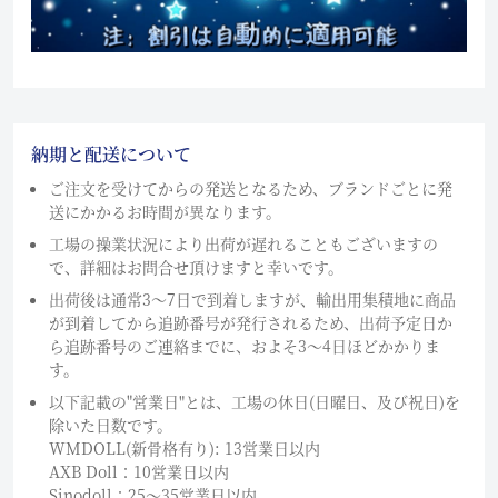
納期と配送について
ご注文を受けてからの発送となるため、ブランドごとに発
送にかかるお時間が異なります。
工場の操業状況により出荷が遅れることもございますの
で、詳細はお問合せ頂けますと幸いです。
出荷後は通常3～7日で到着しますが、輸出用集積地に商品
が到着してから追跡番号が発行されるため、出荷予定日か
ら追跡番号のご連絡までに、およそ3〜4日ほどかかりま
す。
以下記載の"営業日"とは、工場の休日(日曜日、及び祝日)を
除いた日数です。
WMDOLL(新骨格有り): 13営業日以内
AXB Doll：10営業日以内
Sinodoll：25〜35営業日以内