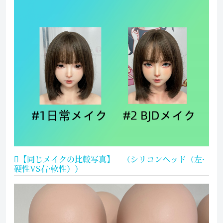
【同じメイクの比較写真】 （シリコンヘッド（左·
硬性VS右·軟性））