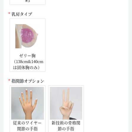
#3
乳房タイプ
ゼリー胸
（138cm&140cm
は固体胸のみ）
指関節オプション
従来のワイヤー
新技術の骨格関
関節の手指
節の手指