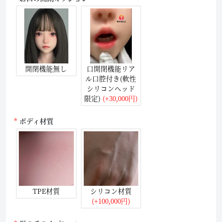
開閉機能無し
口開閉機能リア
ル口腔付き(軟性
シリコンヘッド
限定)
(+30,000円)
ボディ材質
TPE材質
シリコン材質
(+100,000円)