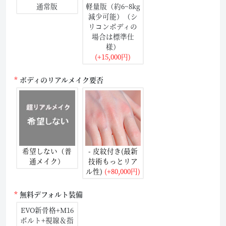
通常版
軽量版（約6~8kg
減少可能）（シ
リコンボディの
場合は標準仕
様）
(+15,000円)
ボディのリアルメイク要否
希望しない（普
- 皮紋付き(最新
通メイク）
技術もっとリア
ル性)
(+80,000円)
無料デフォルト装備
EVO新骨格+M16
ボルト+視線＆指