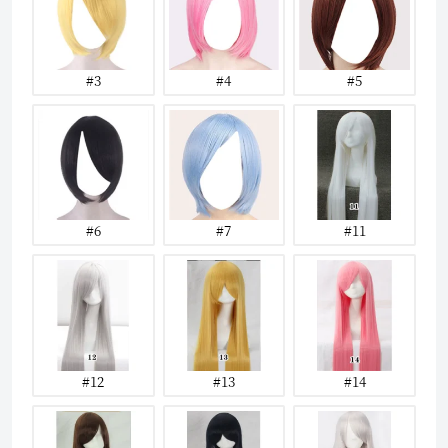
#3
#4
#5
#6
#7
#11
#12
#13
#14