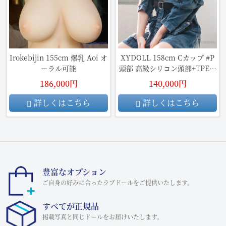
Irokebijin 155cm 爆乳 Aoi オ
XYDOLL 158cm Cカップ #P
ーラル可能
頭部 高級シリコン頭部+TPE材
質ボディ
186,000円
140,000円
詳しくはこちら
詳しくはこちら
豊富なオプション
ご自身の好みに合ったラブドールをご提供いたします。
すべてが正規品
掲載写真と同じドールをお届けいたします。