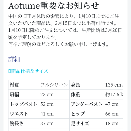
Aotume重要なお知らせ
中国の旧正月休暇の影響により、1月10日までにご注
文いただいた商品は、2月15日までに出荷可能です。
1月10日以降のご注文については、生産開始は3月20日
頃を予定しております。
何卒ご理解のほどよろしくお願い申し上げます。
詳細
商品仕様＆サイズ
材質
フルシリコン
身長
135 cm-
肩幅
23 cm
体重
約17.6 kg
トップバスト
52 cm
アンダーバスト
47 cm
ウエスト
41 cm
ヒップ
66 cm
腕長さ
37 cm
足サイズ
18 cm