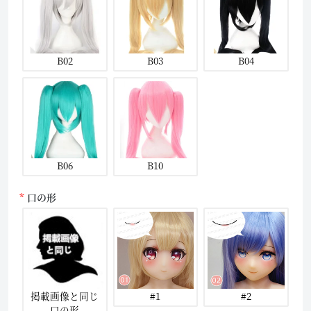
B02
B03
B04
B06
B10
口の形
掲載画像と同じ
#1
#2
口の形