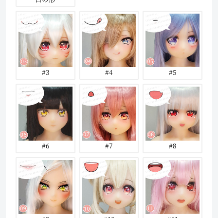
#3
#4
#5
#6
#7
#8