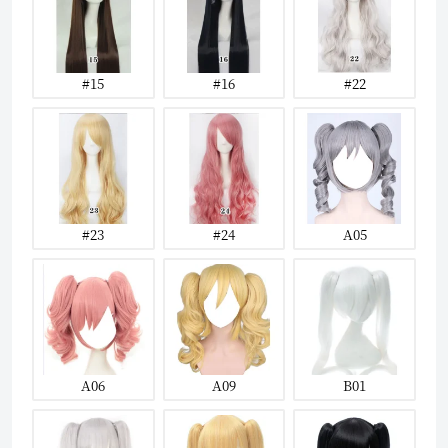
#15
#16
#22
#23
#24
A05
A06
A09
B01