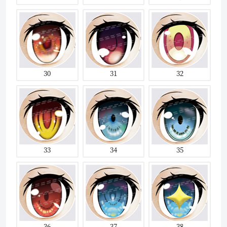
30
31
32
33
34
35
36
37
38