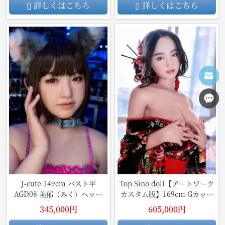
ラル肌色
詳しくはこちら
詳しくはこちら
J-cute 149cm バスト平
Top Sino doll【アートワーク
AGD08 美郁（みく）ヘッド
カスタム版】169cm Gカップ
LL団 ラブドール フルシリコン
T33ヘッド Mili アートワーク
345,000円
605,000円
製 リアルドール 中学生
カスタム フルシリコン製 ラブ