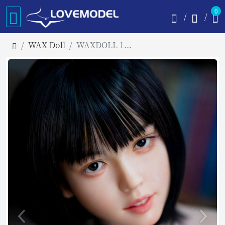
0
WAX Doll
WAXDOLL 142cm AAカップ GD09 フルシリコン製 リアルラブドール