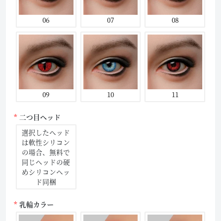
06
07
08
09
10
11
二つ目ヘッド
選択したヘッド
は軟性シリコン
の場合、無料で
同じヘッドの硬
めシリコンヘッ
ド同梱
乳輪カラー