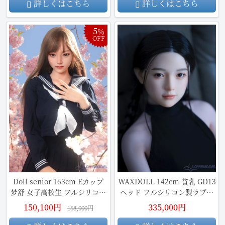
ドール
詳しくはこちら
詳しくはこちら
5
％
OFF
Doll senior 163cm Eカップ
WAXDOLL 142cm 貧乳 GD13
梦舒 女子高校生 フルシリコン
ヘッド フルシリコン製ラブド
製ダッチワイフ
ールリアルメイク付き コクチ
150,100円
335,000円
158,000円
ョウ