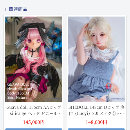
関連商品
Guava doll 136cm AAカップ
SHEDOLL 148cm Dカップ 洛
silica gelヘッド ビニール
伊（Luoyi）2.0 メイク③ラブ
（PVC）ヘッド+TPEボディ
ドール 金髪妖精 掲載画像はフ
145,000円
148,000円
1：1 等身大ラブドールナチュ
ルシリコン製