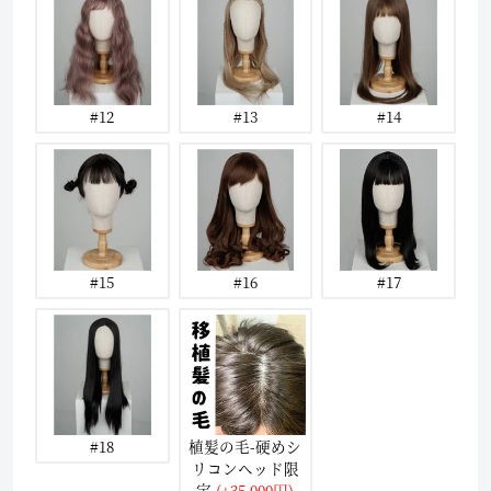
#12
#13
#14
#15
#16
#17
#18
植髪の毛-硬めシ
リコンヘッド限
定
(+35,000円)