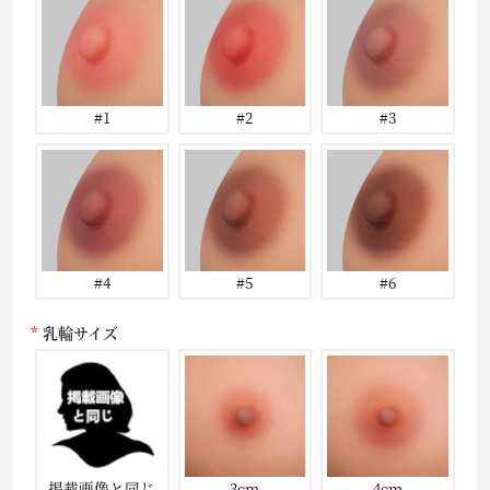
#1
#2
#3
#4
#5
#6
乳輪サイズ
掲載画像と同じ
3cm
4cm