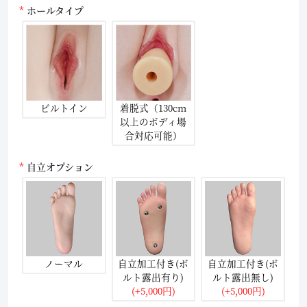
ホールタイプ
ビルトイン
着脱式（130cm
以上のボディ場
合対応可能）
自立オプション
ノーマル
自立加工付き(ボ
自立加工付き(ボ
ルト露出有り)
ルト露出無し)
(+5,000円)
(+5,000円)