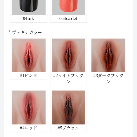
04Ink
05Scarlet
ヴァギナカラー
#1ピンク
#2ライトブラウ
#3ダークブラウ
ン
ン
#4レッド
#5ブラック