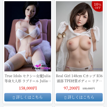
10
％
OFF
True Idols セクシー女優Julia
Real Girl 148cm Cカップ R36
等身大人形 ラブドール Juliaヘ
頭部 TPE材質ボディー リアル
ッド ボディ選択可能
ドール
158,000円
97,200円
108,000円
詳しくはこちら
詳しくはこちら