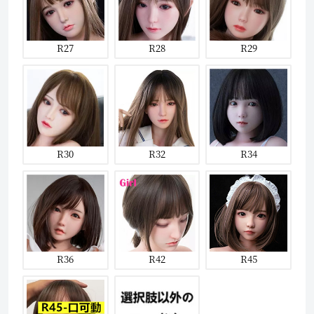
R27
R28
R29
R30
R32
R34
R36
R42
R45