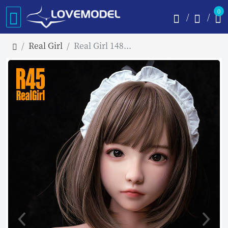
0
Real Girl
Real Girl 148cm Cカップ R45頭部 軟性シリコンヘッド TPE製ラブドール