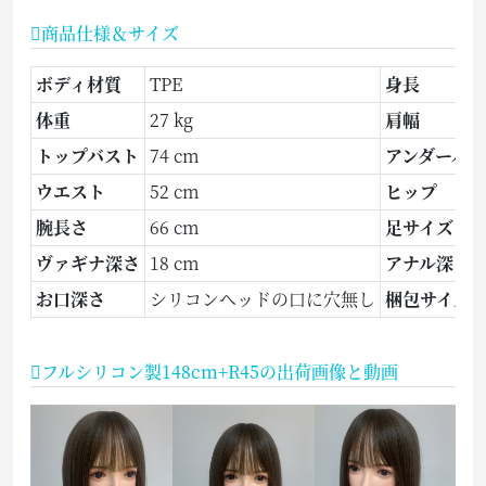
商品仕様＆サイズ
ボディ材質
TPE
身長
体重
27 kg
肩幅
トップバスト
74 cm
アンダーバ
ウエスト
52 cm
ヒップ
腕長さ
66 cm
足サイズ
ヴァギナ深さ
18 cm
アナル深さ
お口深さ
シリコンヘッドの口に穴無し
梱包サイズ
フルシリコン製148cm+R45の出荷画像と動画