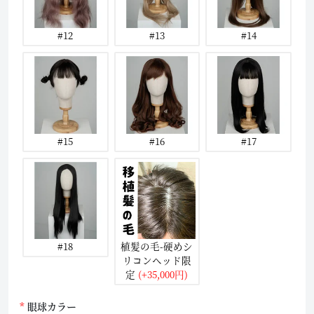
#12
#13
#14
#15
#16
#17
#18
植髪の毛-硬めシ
リコンヘッド限
定
(+35,000円)
眼球カラー