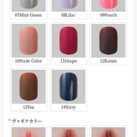
07Mint Green
08Lilac
09Peach
10Nude Color
11Grape
12Raisin
13Tea
14Navy
ヴァギナカラー