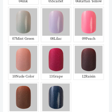
04Ink
05Scarlet
06Rattan Yellow
07Mint Green
08Lilac
09Peach
10Nude Color
11Grape
12Raisin