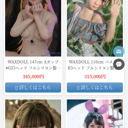
WAXDOLL 147cm Aカップ
WAXDOLL 110cm バスト平
#G53ヘッド フルシリコン製リ
R3ヘッド フルシリコン製ラブ
アルドール
ドール
345,000円
315,000円
詳しくはこちら
詳しくはこちら