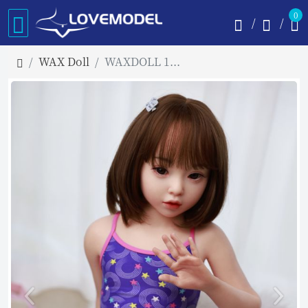
0
WAX Doll
WAXDOLL 106cm バスト平 #GB58-1 ヘッド リアルメイク付き フルシリコン製 ロリラブドール