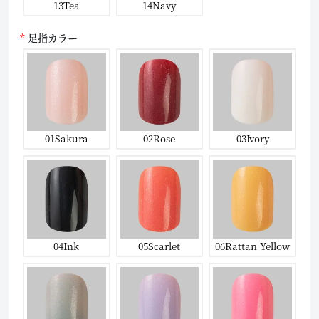
13Tea
14Navy
足指カラー
01Sakura
02Rose
03Ivory
04Ink
05Scarlet
06Rattan Yellow