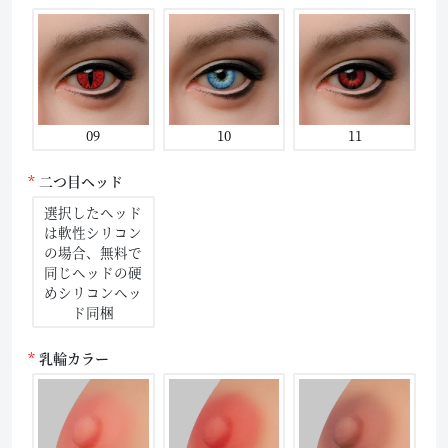
09
10
11
二つ目ヘッド
選択したヘッド
は軟性シリコン
の場合、無料で
同じヘッドの硬
めシリコンヘッ
ド同梱
乳輪カラー