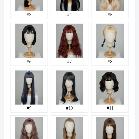
#3
#4
#5
#6
#7
#8
#9
#10
#11