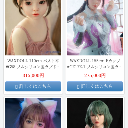
WAXDOLL 110cm バスト平
WAXDOLL 155cm Eカップ
#G58 フルシリコン製ラブドー
#GE17Z-1 フルシリコン製ラブ
ル
ドール
315,000円
275,000円
詳しくはこちら
詳しくはこちら