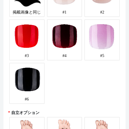
掲載画像と同じ
#1
#2
#3
#4
#5
#6
自立オプション