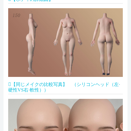
【同じメイクの比較写真】 （シリコンヘッド（左·
硬性VS右·軟性））