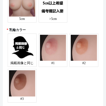
5cm
>5cm
乳輪カラー
掲載画像と同じ
#1
#2
#3