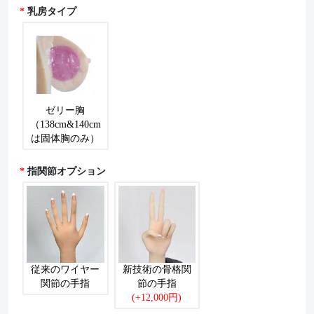
乳房タイプ
ゼリー胸
（138cm&140cm
は固体胸のみ）
指関節オプション
従来のワイヤー
新技術の骨格関
関節の手指
節の手指
(+12,000円)