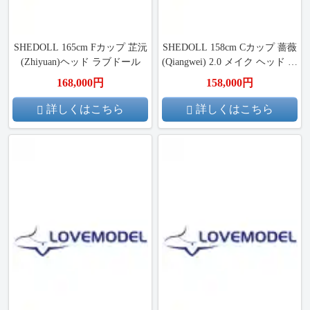
SHEDOLL 165cm Fカップ 芷沅
SHEDOLL 158cm Cカップ 蔷薇
(Zhiyuan)ヘッド ラブドール
(Qiangwei) 2.0 メイク ヘッド フ
ルシリコン製 ラブドール ボデ
168,000円
158,000円
ィー材質など選択可能 カスタ
マイズ可能 掲載画像はフルシ
詳しくはこちら
詳しくはこちら
リコン製