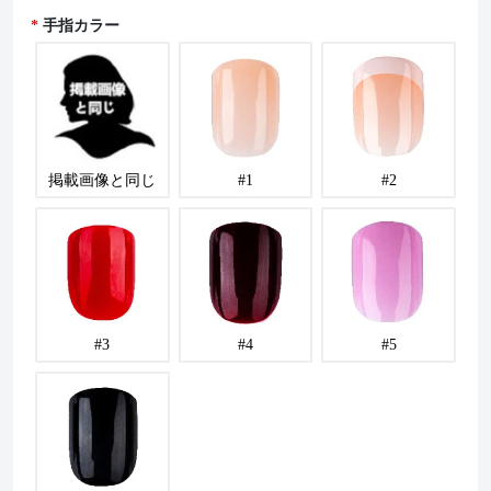
手指カラー
掲載画像と同じ
#1
#2
#3
#4
#5