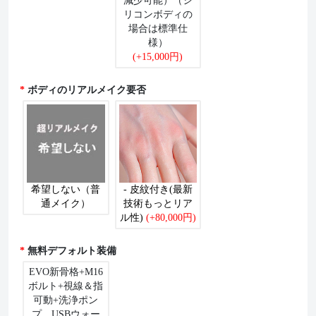
減少可能）（シ
リコンボディの
場合は標準仕
様）
(+15,000円)
ボディのリアルメイク要否
希望しない（普
- 皮紋付き(最新
通メイク）
技術もっとリア
ル性)
(+80,000円)
無料デフォルト装備
EVO新骨格+M16
ボルト+視線＆指
可動+洗浄ポン
プ、USBウォー