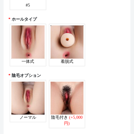
#5
ホールタイプ
一体式
着脱式
陰毛オプション
ノーマル
陰毛付き
(+5,000
円)