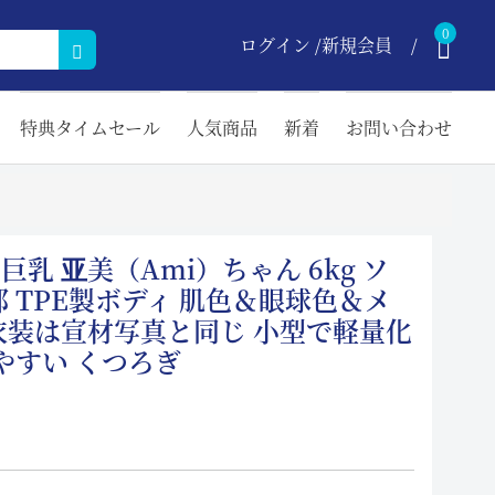
0
ログイン /新規会員
特典タイムセール
人気商品
新着
お問い合わせ
cm 巨乳 亚美（Ami）ちゃん 6kg ソ
 TPE製ボディ 肌色＆眼球色＆メ
衣装は宣材写真と同じ 小型で軽量化
やすい くつろぎ