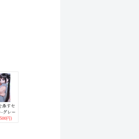
を杀すセ
ー-グレー
,500円)