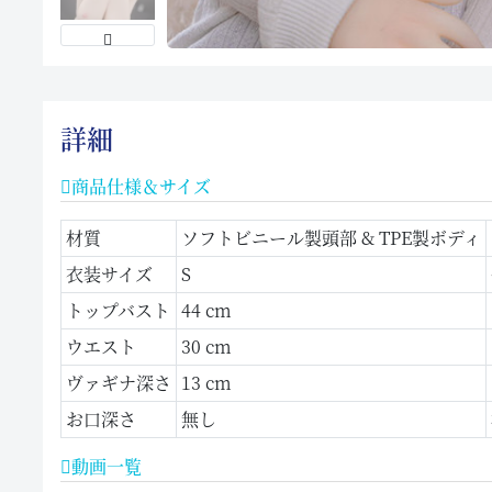
詳細
商品仕様＆サイズ
材質
ソフトビニール製頭部 & TPE製ボディ
衣装サイズ
S
トップバスト
44 cm
ウエスト
30 cm
ヴァギナ深さ
13 cm
お口深さ
無し
動画一覧