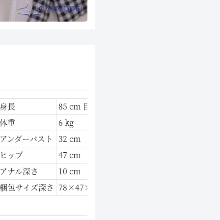
身長
85 cm 巨乳
体重
6 kg
アンダーバスト
32 cm
ヒップ
47 cm
アナル深さ
10 cm
梱包サイズ深さ
78×47×21 cm