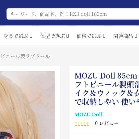
身長で選ぶ
体型で選ぶ
価格で選ぶ
関連商品
ちゃん ビニール製ラブドール
MOZU Doll 85
フトビニール製頭部
イク＆ウィッグ＆
で収納しやい 使い
MOZU Doll
0 レビュー