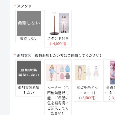
スタンド
希望しない
スタンド付き
(+4,000円)
追加衣装（複数追加したい方はご連絡してください）
追加衣装希望
セーター（色
童贞を杀すセ
童贞
しない
四種類選択可
ーター-白
ータ
能、ご希望の
(+3,500円)
(+3
色を備考欄に
ご記入してく
ださい）