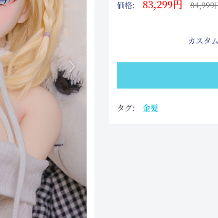
83,299円
価格:
84,999
カスタム
タグ:
金髪