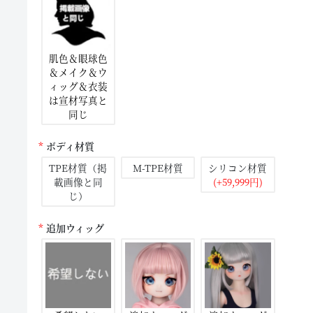
肌色＆眼球色
＆メイク＆ウ
ィッグ＆衣装
は宣材写真と
同じ
ボディ材質
TPE材質（掲
M-TPE材質
シリコン材質
載画像と同
(+59,999円)
じ）
追加ウィッグ