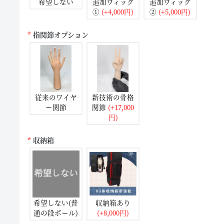
希望しない
追加ウィッグ
追加ウィッグ
①
(+4,000円)
②
(+5,000円)
指関節オプション
従来のワイヤ
新技術の骨格
ー関節
関節
(+17,000
円)
収納箱
希望しない(普
収納箱あり
通の段ボール)
(+8,000円)