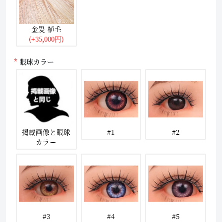
金髪-植毛
(+35,000円)
眼球カラー
掲載画像と眼球
#1
#2
カラー
#3
#4
#5