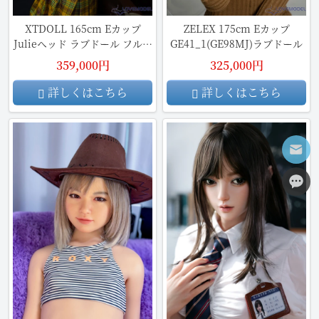
XTDOLL 165cm Eカップ
ZELEX 175cm Eカップ
Julieヘッド ラブドール フルシ
GE41_1(GE98MJ)ラブドール
リコン製
359,000円
325,000円
詳しくはこちら
詳しくはこちら