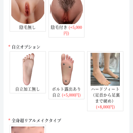
陰毛無し
陰毛付き
(+5,000
円)
自立オプション
自立加工無し
ボルト露出あり
ハードフィート
自立
(+5,000円)
（足首から足裏
まで硬め）
(+8,000円)
全身超リアルメイクタイプ