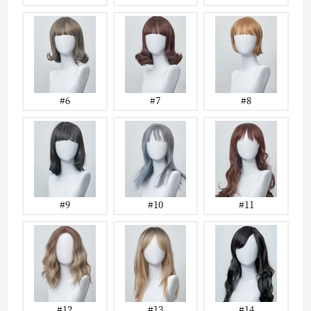
#6
#7
#8
#9
#10
#11
#12
#13
#14