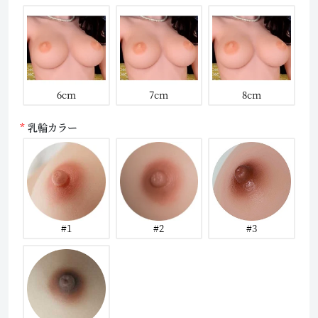
6cm
7cm
8cm
乳輪カラー
#1
#2
#3