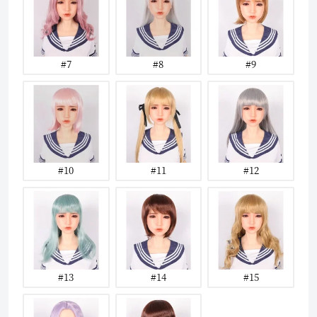
#7
#8
#9
#10
#11
#12
#13
#14
#15