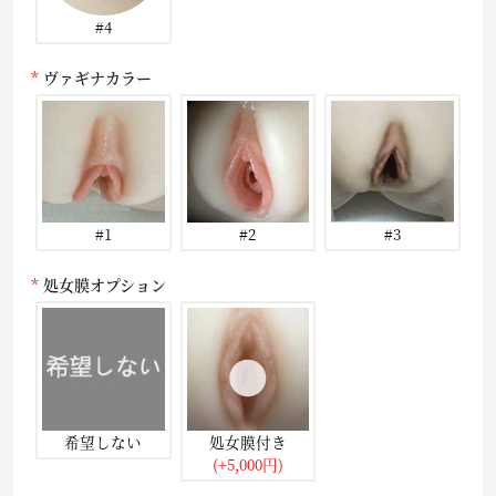
#4
ヴァギナカラー
#1
#2
#3
処女膜オプション
希望しない
処女膜付き
(+5,000円)