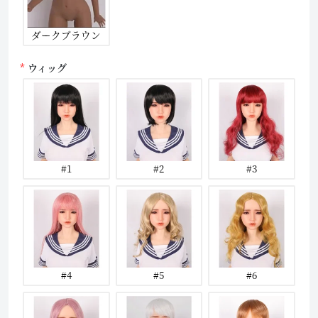
ダークブラウン
ウィッグ
#1
#2
#3
#4
#5
#6