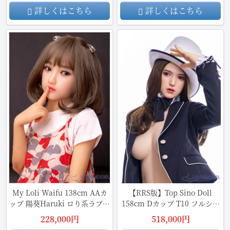
詳しくはこちら
詳しくはこちら
My Loli Waifu 138cm AAカ
【RRS版】Top Sino Doll
ップ 陽葵Haruki ロり系ラブド
158cm Dカップ T10 フルシリ
ール TPE材質ボディ
コン製ラブドール
228,000円
518,000円