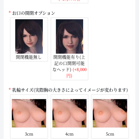
お口の開閉オプション
開閉機能無し
開閉機能有り(上
記の口開閉可能
なヘッド)
(+8,000
円)
乳輪サイズ(実際胸の大きさによってイメージが変わります)
3cm
4cm
5cm