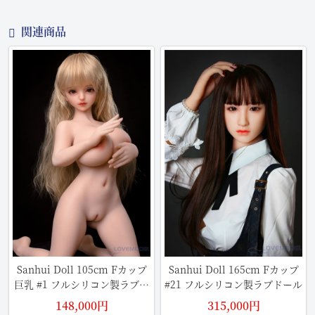
関連商品
Sanhui Doll 105cm Fカップ
Sanhui Doll 165cm Fカップ
巨乳 #1 フルシリコン製ラブド
#21 フルシリコン製ラブドール
ール
148,000円
315,000円