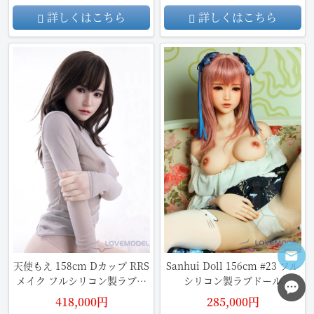
詳しくはこちら
詳しくはこちら
天使もえ 158cm Dカップ RRS
Sanhui Doll 156cm #23 フル
メイク フルシリコン製ラブド
シリコン製ラブドール
ール
418,000円
285,000円