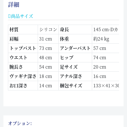
詳細
商品サイズ
材質
シリコン
身長
145 cm-Dカッ
肩幅
31 cm
体重
約24 kg
トップバスト
73 cm
アンダーバスト
57 cm
ウエスト
48 cm
ヒップ
74 cm
腕長さ
54 cm
足サイズ
20 cm
ヴァギナ深さ
18 cm
アナル深さ
16 cm
お口深さ
14 cm
梱包サイズ
133×41×30 c
オプション: