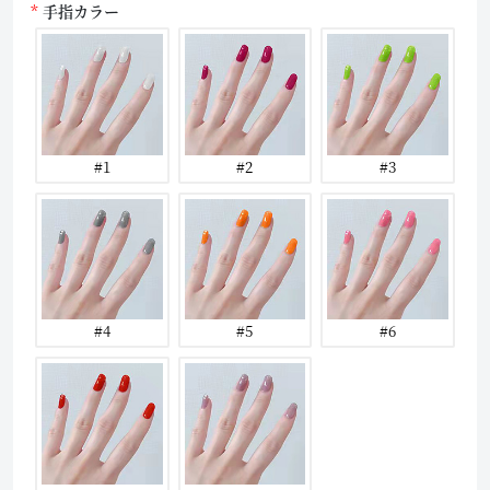
手指カラー
#1
#2
#3
#4
#5
#6