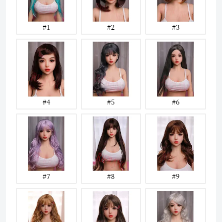
#1
#2
#3
#4
#5
#6
#7
#8
#9