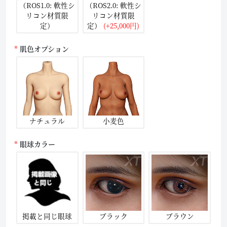
（ROS1.0: 軟性シ
（ROS2.0: 軟性シ
リコン材質限
リコン材質限
定）
定）
(+25,000円)
肌色オプション
ナチュラル
小麦色
眼球カラー
掲載と同じ眼球
ブラック
ブラウン