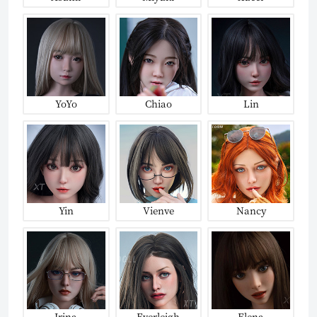
YoYo
Chiao
Lin
Yin
Vienve
Nancy
Irina
Everleigh
Elena