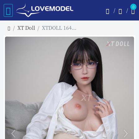
0
XT Doll
XTDOLL 164cm Cカップ Rosaireヘッド（XT-byb14）ラブドール 等身大ドール フルシリコン製