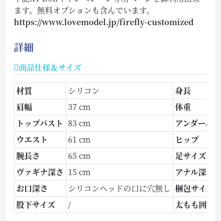
ます。無料オプションも含んでいます。
https://www.lovemodel.jp/firefly-customized
詳細
商品仕様＆サイズ
材質
シリコン
身長
肩幅
37 cm
体重
トップバスト
83 cm
アンダーバ
ウエスト
61 cm
ヒップ
腕長さ
65 cm
足サイズ
ヴァギナ深さ
15 cm
アナル深さ
お口深さ
シリコンヘッドの口に穴無し
梱包サイズ
股下サイズ
/
太もも囲