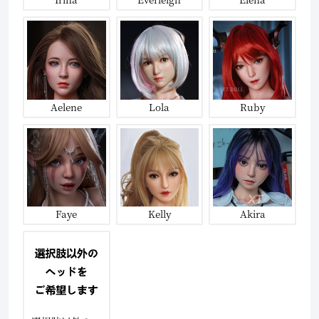
Aelene
Lola
Ruby
Faye
Kelly
Akira