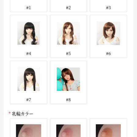
#1
#2
#3
#4
#5
#6
#7
#8
乳輪カラー