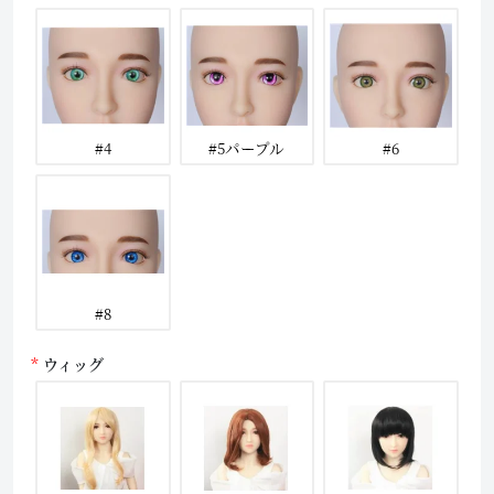
#4
#5パープル
#6
#8
ウィッグ