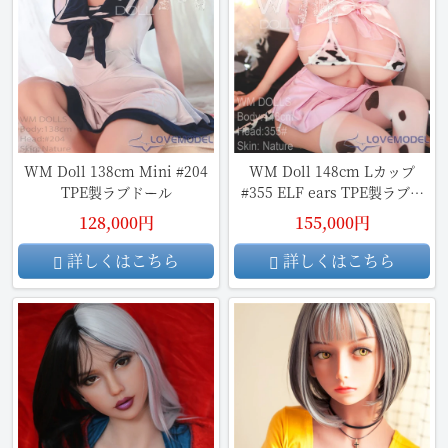
WM Doll 138cm Mini #204
WM Doll 148cm Lカップ
TPE製ラブドール
#355 ELF ears TPE製ラブド
ール
128,000円
155,000円
詳しくはこちら
詳しくはこちら