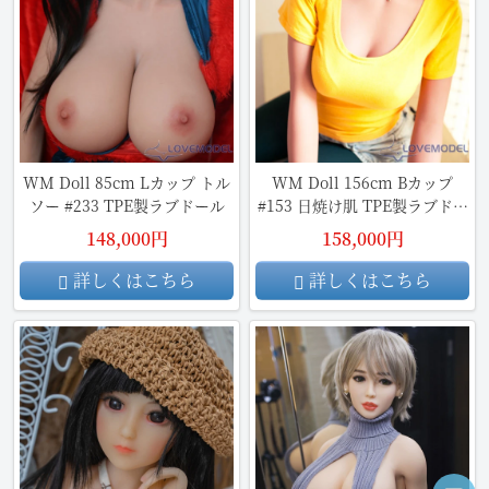
WM Doll 85cm Lカップ トル
WM Doll 156cm Bカップ
ソー #233 TPE製ラブドール
#153 日焼け肌 TPE製ラブドー
ル
148,000円
158,000円
詳しくはこちら
詳しくはこちら