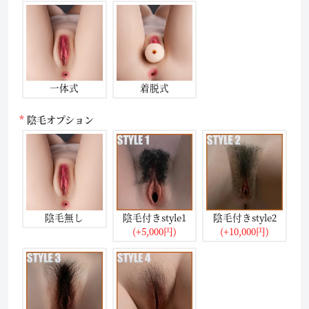
一体式
着脱式
陰毛オプション
陰毛無し
陰毛付きstyle1
陰毛付きstyle2
(+5,000円)
(+10,000円)