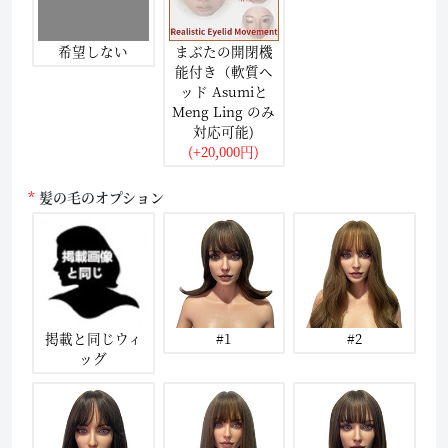
希望しない
まぶたの開閉機
能付き（軟質ヘ
ッド Asumiと
Meng Ling のみ
対応可能)
(+20,000円)
髪の毛のオプション
掲載と同じウィ
#1
#2
ッグ