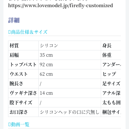
https://www.lovemodel.jp/firefly-customized
詳細
商品仕様＆サイズ
材質
シリコン
身長
肩幅
35 cm
体重
トップバスト
92 cm
アンダーバ
ウエスト
62 cm
ヒップ
腕長さ
/
足サイズ
ヴァギナ深さ
14 cm
アナル深さ
股下サイズ
/
太もも囲
お口深さ
シリコンヘッドの口に穴無し
梱包サイズ
動画一覧