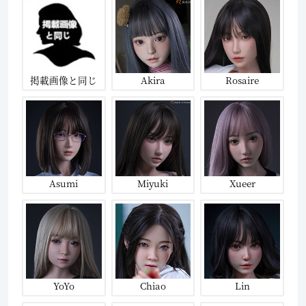
掲載画像と同じ
Akira
Rosaire
Asumi
Miyuki
Xueer
YoYo
Chiao
Lin