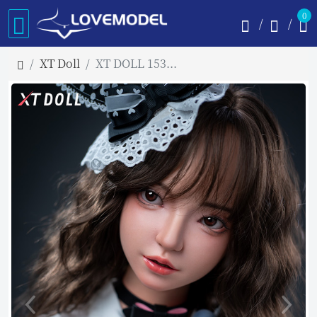
0
XT Doll
XT DOLL 153cm Iカップ Katie フルシリコン製リアルラブドール