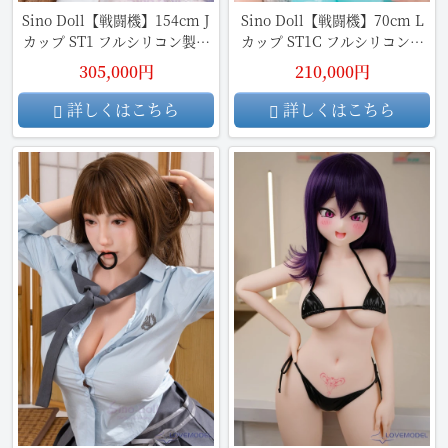
Sino Doll【戦闘機】154cm J
Sino Doll【戦闘機】70cm L
カップ ST1 フルシリコン製ラ
カップ ST1C フルシリコン製
ブドール
ラブドール
305,000円
210,000円
詳しくはこちら
詳しくはこちら