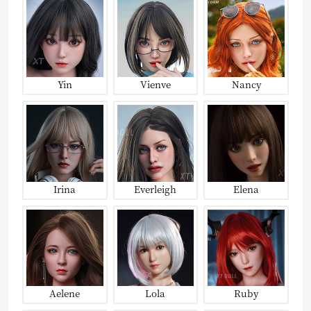
Yin
Vienve
Nancy
Irina
Everleigh
Elena
Aelene
Lola
Ruby