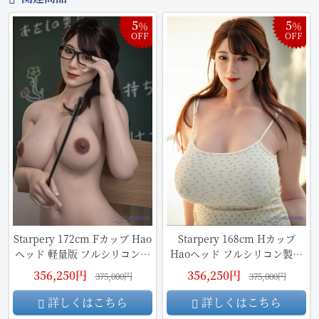
5
5
％
％
OFF
OFF
Starpery 172cm Fカップ Hao
Starpery 168cm Hカップ
ヘッド 軽量版 フルシリコン製
Haoヘッド フルシリコン製ラ
ラブドール
ブドール
356,250円
356,250円
375,000円
375,000円
詳しくはこちら
詳しくはこちら