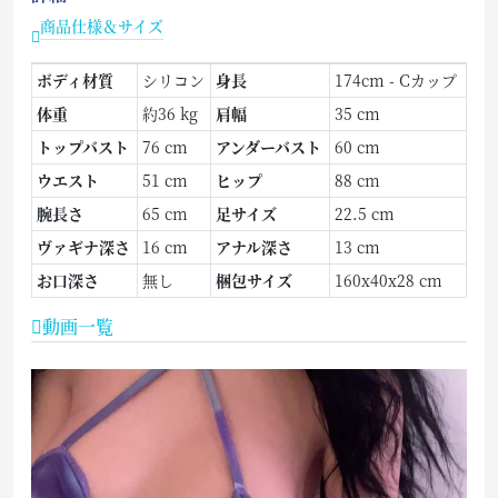
商品仕様＆サイズ
ボディ材質
シリコン
身長
174cm - Cカップ
体重
約36 kg
肩幅
35 cm
トップバスト
76 cm
アンダーバスト
60 cm
ウエスト
51 cm
ヒップ
88 cm
腕長さ
65 cm
足サイズ
22.5 cm
ヴァギナ深さ
16 cm
アナル深さ
13 cm
お口深さ
無し
梱包サイズ
160x40x28 cm
動画一覧