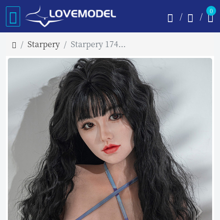
0
Starpery
Starpery 174cm Cカップ #Wushiヘッド フルシリコン製ラブドール