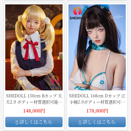
SHEDOLL 150cm Bカップ 夭
SHEDOLL 168cm Dカップ 江
夭2.0 ボディー材質選択可能ラ
小婉2.0ボディー材質選択可能
ブドール
ラブドール
148,000円
178,000円
詳しくはこちら
詳しくはこちら