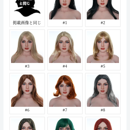
掲載画像と同じ
#1
#2
#3
#4
#5
#6
#7
#8