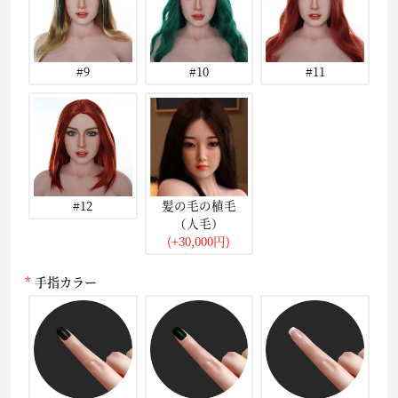
#9
#10
#11
#12
髪の毛の植毛
（人毛）
(+30,000円)
手指カラー