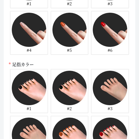
#1
#2
#3
#4
#5
#6
足指カラー
#1
#2
#3