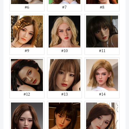
#6
#7
#8
#9
#10
#11
#12
#13
#14