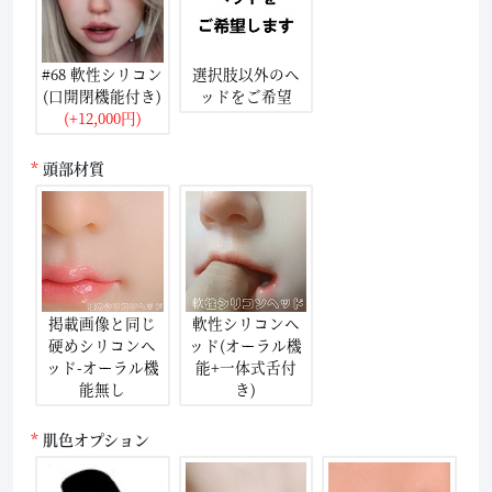
#68 軟性シリコン
選択肢以外のヘ
(口開閉機能付き)
ッドをご希望
(+12,000円)
頭部材質
掲載画像と同じ
軟性シリコンヘ
硬めシリコンヘ
ッド(オーラル機
ッド-オーラル機
能+一体式舌付
能無し
き)
肌色オプション