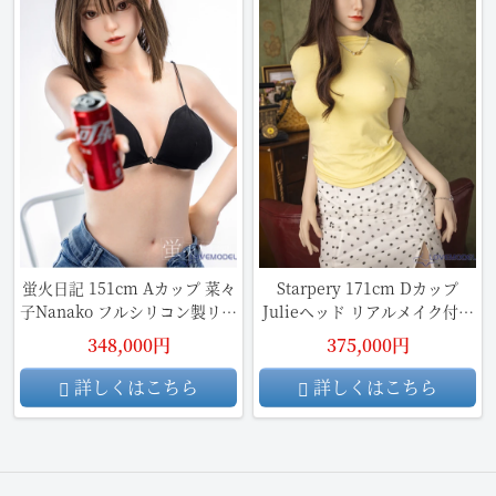
蛍火日記 151cm Aカップ 菜々
Starpery 171cm Dカップ
子Nanako フルシリコン製リア
Julieヘッド リアルメイク付き
ルラブドール
フルシリコン製 熟女ダッチワ
348,000円
375,000円
イフ
詳しくはこちら
詳しくはこちら