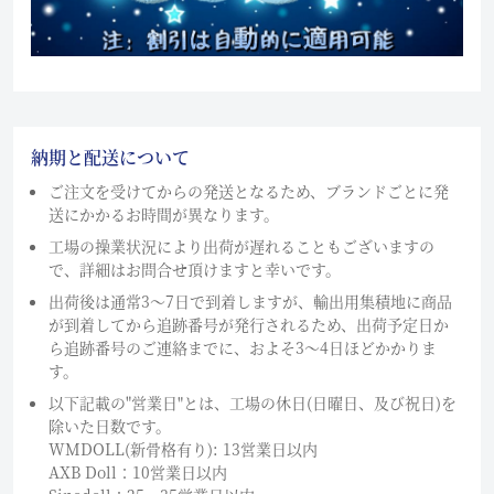
納期と配送について
ご注文を受けてからの発送となるため、ブランドごとに発
送にかかるお時間が異なります。
工場の操業状況により出荷が遅れることもございますの
で、詳細はお問合せ頂けますと幸いです。
出荷後は通常3～7日で到着しますが、輸出用集積地に商品
が到着してから追跡番号が発行されるため、出荷予定日か
ら追跡番号のご連絡までに、およそ3〜4日ほどかかりま
す。
以下記載の"営業日"とは、工場の休日(日曜日、及び祝日)を
除いた日数です。
WMDOLL(新骨格有り): 13営業日以内
AXB Doll：10営業日以内