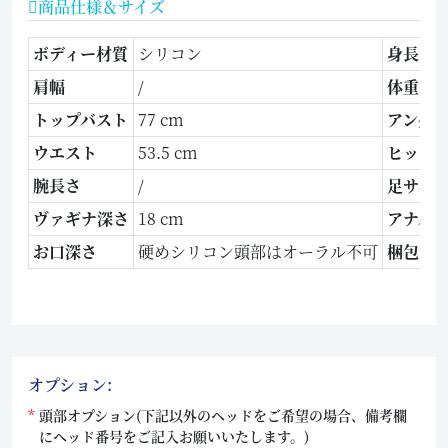
商品仕様＆サイズ
ボディー材質
シリコン
身長
肩幅
/
体重
トップバスト
77 cm
アンダ
ウエスト
53.5 cm
ヒップ
腕長さ
/
足サイ
ヴァギナ深さ
18 cm
アナル
お口深さ
硬めシリコン頭部はオーラル不可
梱包サ
オプション:
頭部オプション(下記以外のヘッドをご希望の場合、備考欄
にヘッド番号をご記入お願いいたします。)