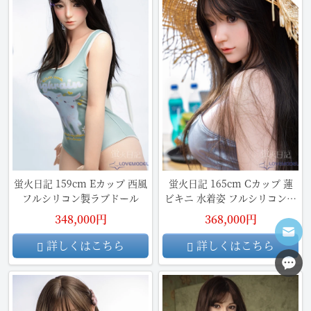
蛍火日記 159cm Eカップ 西風
蛍火日記 165cm Cカップ 蓮
フルシリコン製ラブドール
ビキニ 水着姿 フルシリコン製
ラブドール
348,000円
368,000円
詳しくはこちら
詳しくはこちら