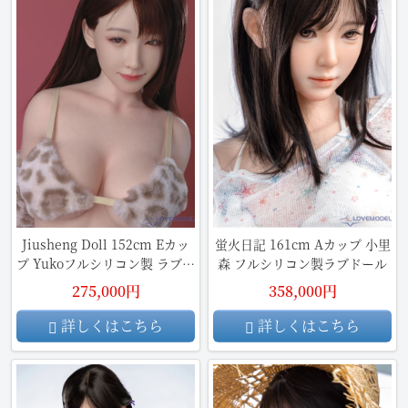
Jiusheng Doll 152cm Eカッ
蛍火日記 161cm Aカップ 小里
プ Yukoフルシリコン製 ラブド
森 フルシリコン製ラブドール
ール
275,000円
358,000円
詳しくはこちら
詳しくはこちら