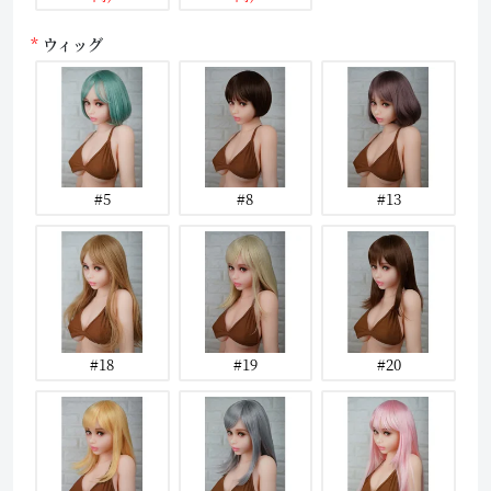
ウィッグ
#5
#8
#13
#18
#19
#20