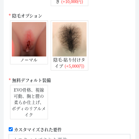
き
(+10,000円)
陰毛オプション
ノーマル
陰毛-貼り付けタ
イプ
(+5,000円)
無料デフォルト装備
EVO骨格、視線
可動、胸と膣の
柔らか仕上げ、
ボディのリアルメ
イク
カスタマイズされた要件