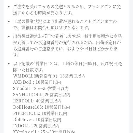
ご注文を受けてからの発送となるため、ブランドごとに発
送にかかるお時間が異なります。
工場の操業状況により出荷が遅れることもございますの
で、詳細はお問合せ頂けますと幸いです。
出荷後は通常3～7日で到着しますが、輸出用集積地に商品
が到着してから追跡番号が発行されるため、出荷予定日か
ら追跡番号のご連絡までに、およそ3〜4日ほどかかりま
す。
以下記載の"営業日"とは、工場の休日(日曜日、及び祝日)を
除いた日数です。
WMDOLL(新骨格有り): 13営業日以内
AXB Doll：10営業日以内
Sinodoll：25〜35営業日以内
SANHUIDOLL: 20営業日以内
RZRDOLL: 40営業日以内
DollHouse168: 10営業日以内
PIPER DOLL: 10営業日以内
Doll4ever: 10営業日以内
JYDOLL：20営業日以内
XYcolo doll：25〜30営業日以内