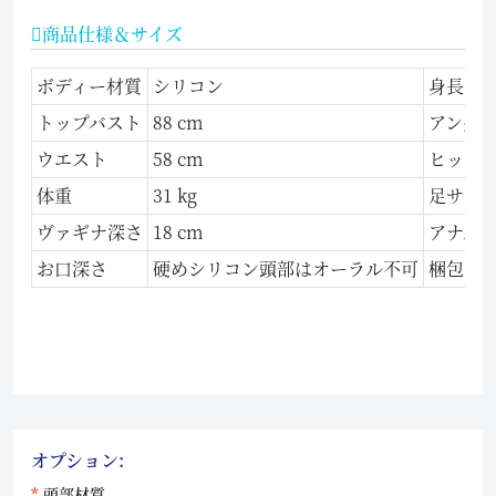
商品仕様＆サイズ
ボディー材質
シリコン
身長
トップバスト
88 cm
アンダ
ウエスト
58 cm
ヒップ
体重
31 kg
足サイ
ヴァギナ深さ
18 cm
アナル
お口深さ
硬めシリコン頭部はオーラル不可
梱包サ
オプション:
頭部材質