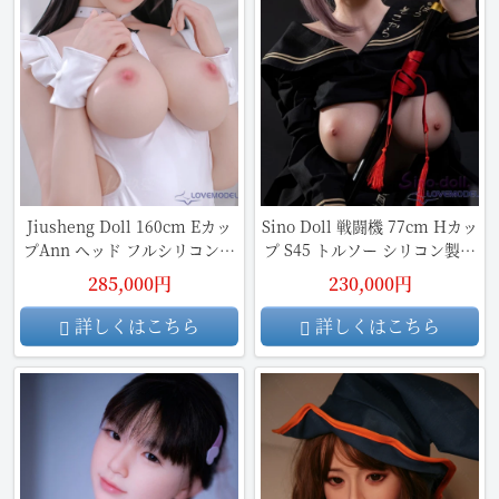
Jiusheng Doll 160cm Eカッ
Sino Doll 戦闘機 77cm Hカッ
プAnn ヘッド フルシリコン製
プ S45 トルソー シリコン製リ
ラブドール
アル ラブドール
285,000円
230,000円
詳しくはこちら
詳しくはこちら