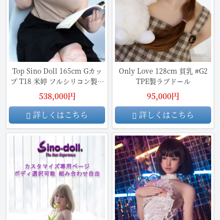
Top Sino Doll 165cm Gカッ
Only Love 128cm 貧乳 #G2
プ T18 米婷 フルシリコン製ラ
TPE製ラブドール
ブドール
538,000円
95,000円
詳しくはこちら
詳しくはこちら