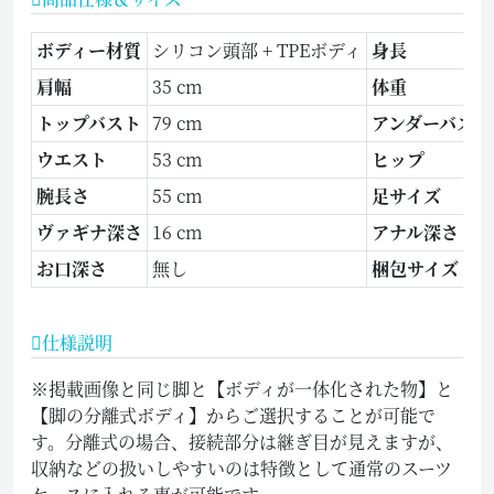
ボディー材質
シリコン頭部 + TPEボディ
身長
肩幅
35 cm
体重
トップバスト
79 cm
アンダーバスト
ウエスト
53 cm
ヒップ
腕長さ
55 cm
足サイズ
ヴァギナ深さ
16 cm
アナル深さ
お口深さ
無し
梱包サイズ
仕様説明
※掲載画像と同じ脚と【ボディが一体化された物】と
【脚の分離式ボディ】からご選択することが可能で
す。分離式の場合、接続部分は継ぎ目が見えますが、
収納などの扱いしやすいのは特徴として通常のスーツ