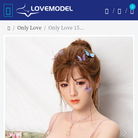
0
Only Love
Only Love 158cm Eカップ #E 高級シリコン材質頭部+TPE材質ボディ