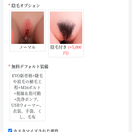
陰毛オプション
ノーマル
陰毛付き
(+5,000
円)
無料デフォルト装備
EVO新骨格+睫毛
や眉毛の植毛工
程+M16ボルト
+視線＆指可動
+洗浄ポンプ、
USBウォーマー、
衣装、手袋、く
し、毛布
カスタマイズされた要件