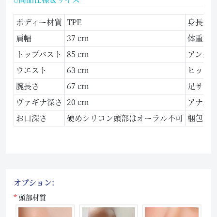
ボディー材質
TPE
身長
肩幅
37 cm
体重
トップバスト
85 cm
アンダ
ウエスト
63 cm
ヒップ
腕長さ
67 cm
足サイ
ヴァギナ深さ
20 cm
アナル
お口深さ
硬めシリコン頭部はオーラル不可
梱包サ
オプション:
頭部材質