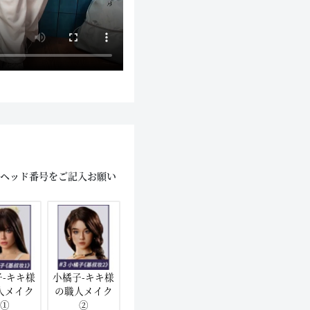
にヘッド番号をご記入お願い
子-キキ様
小橘子-キキ様
人メイク
の職人メイク
①
②