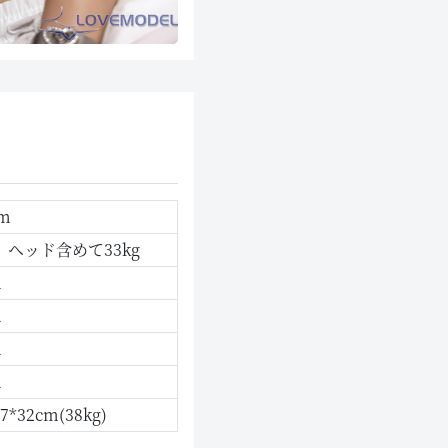
cm
g、ヘッド含めて33kg
m
m
m
m
47*32cm(38kg)