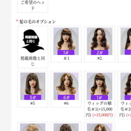
ご希望のヘッ
ド
髪の毛のオプション
掲載画像と同
＃1
#2
じ
#5
#6
ウィッグの植
ウィ
毛＃1(+15,000
毛＃2(
円)
(+15,000円)
円)
(+