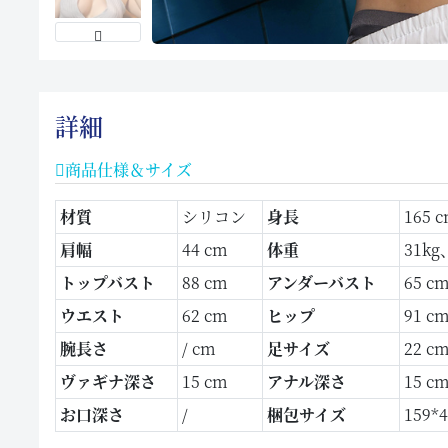
詳細
商品仕様＆サイズ
材質
シリコン
身長
165 
肩幅
44 cm
体重
31k
トップバスト
88 cm
アンダーバスト
65 c
ウエスト
62 cm
ヒップ
91 c
腕長さ
/ cm
足サイズ
22 c
ヴァギナ深さ
15 cm
アナル深さ
15 c
お口深さ
/
梱包サイズ
159*