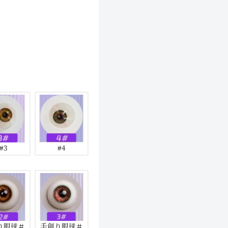
#3
#4
り眼球＃
手創り眼球＃