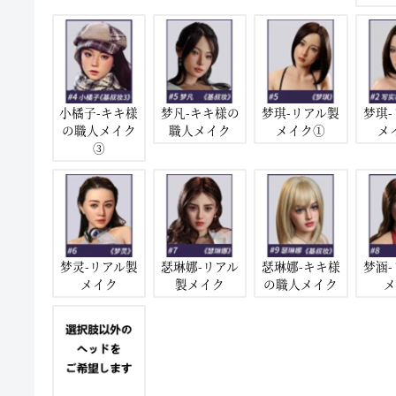
小橘子-キキ様
梦凡-キキ様の
梦琪-リアル製
梦琪
の職人メイク
職人メイク
メイク①
メ
③
梦灵-リアル製
瑟琳娜-リアル
瑟琳娜-キキ様
梦涵
メイク
製メイク
の職人メイク
メ