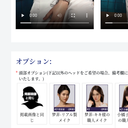
オプション:
頭部オプション(下記以外のヘッドをご希望の場合、備考欄
いたします。)
掲載画像と同
梦菲-リアル製
梦菲-キキ様の
小橘
じ
メイク
職人メイク
の職