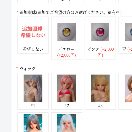
追加眼球(追加でご希望の方はお選びください。※有料）
希望しない
イエロー
ピンク
(+2,000
青
(+
(+2,000円)
円)
ウィッグ
#1
#2
#3