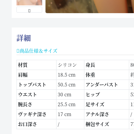
詳細
商品仕様＆サイズ
材質
シリコン
身長
8
肩幅
18.5 cm
体重
約
トップバスト
50.5 cm
アンダーバスト
3
ウエスト
30 cm
ヒップ
5
腕長さ
25.5 cm
足サイズ
1
ヴァギナ深さ
17 cm
アナル深さ
/
お口深さ
/
梱包サイズ
7