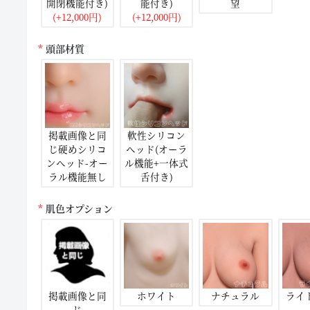
開閉機能付き)
能付き)
望
(+12,000円)
(+12,000円)
頭部材質
掲載画像と同
軟性シリコン
じ硬めシリコ
ヘッド(オーラ
ンヘッド-オー
ル機能+一体式
ラル機能無し
舌付き)
肌色オプション
掲載画像と同
ホワイト
ナチュラル
ライ
じ