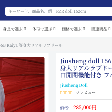
身長で選ぶ
体型で選ぶ
価格で選ぶ
関連商品
ップ #56B Kaiya 等身大リアルラブドール
Jiusheng doll 
身大リアルラブドー
口開閉機能付き フ
Jiusheng Doll
0 レビュー
285,000円
価格: