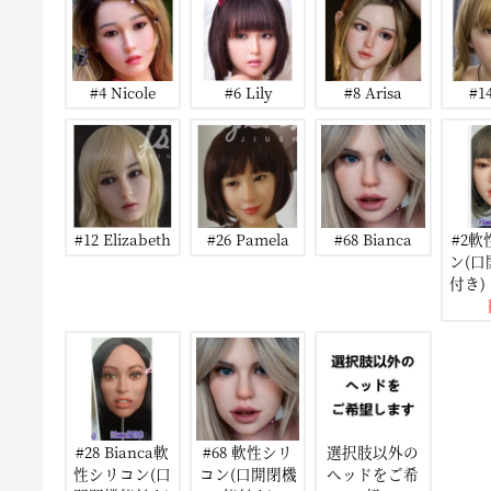
#4 Nicole
#6 Lily
#8 Arisa
#1
#12 Elizabeth
#26 Pamela
#68 Bianca
#2
ン(
付き)
#28 Bianca軟
#68 軟性シリ
選択肢以外の
性シリコン(口
コン(口開閉機
ヘッドをご希