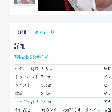
詳細
ボディ一覧
詳細
商品仕様＆サイズ
ボディー材質
シリコン
身長
トップバスト
76cm
アン
ウエスト
55cm
ヒッ
体重
26kg
足サ
ヴァギナ深さ
18 cm
アナ
お口深さ
硬めシリコン頭部はオーラル不可
梱包