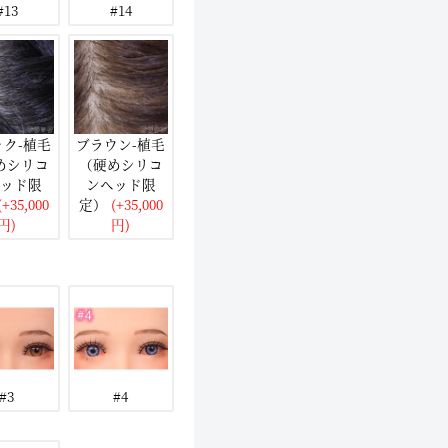
#13
#14
ック-植毛
ブラウン-植毛
めシリコ
（硬めシリコ
ッド限
ンヘッド限
+35,000
定）
(+35,000
円)
円)
#3
#4