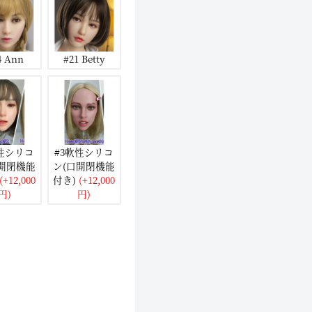
4 Ann
#21 Betty
軟性シリコ
#3軟性シリコ
口開閉機能
ン(口開閉機能
(+12,000
付き)
(+12,000
円)
円)