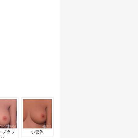
トブラウ
小麦色
ン