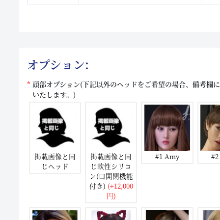
オプション:
頭部オプション(下記以外のヘッドをご希望の場合、備考欄
いたします。)
掲載画像と同
掲載画像と同
#1 Amy
#2
じヘッド
じ軟性シリコ
ン(口開閉機能
付き)
(+12,000
円)