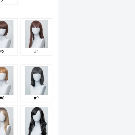
#3
#4
#8
#9