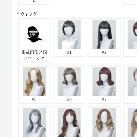
ウィッグ
掲載画像と同
#1
#2
じウィッグ
#5
#6
#7