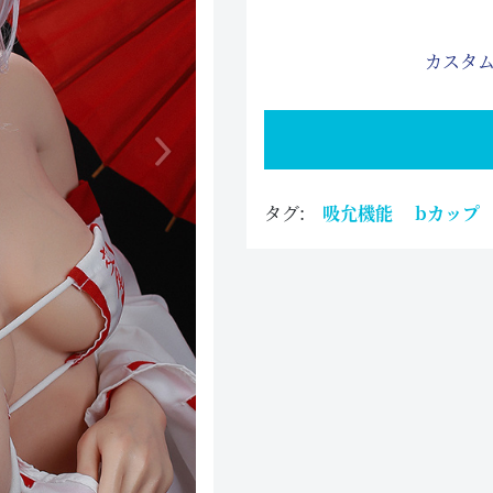
カスタム
タグ:
吸允機能
bカップ