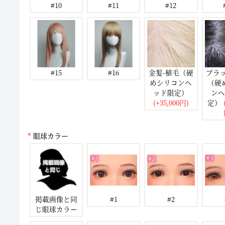
#10
#11
#12
#15
#16
金髪-植毛（硬
ブラ
めシリコンヘ
（硬
ッド限定）
ンヘ
(+35,000円)
定）
(
眼球カラー
掲載画像と同
#1
#2
じ眼球カラー