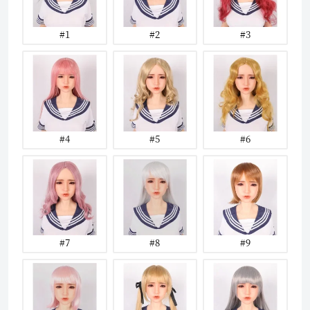
#1
#2
#3
#4
#5
#6
#7
#8
#9