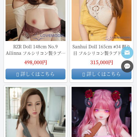
RZR Doll 148cm No.9
Sanhui Doll 165cm #34 瞑り
Ailinna フルシリコン製ラブド
目 フルシリコン製ラブドール
ール
498,000円
315,000円
詳しくはこちら
詳しくはこちら