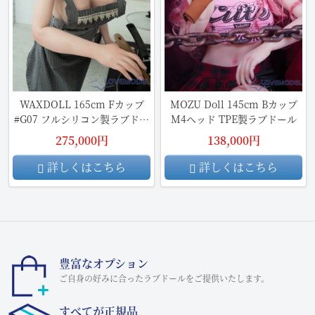
WAXDOLL 165cm Fカップ
MOZU Doll 145cm Bカップ
#G07 フルシリコン製ラブドー
M4ヘッド TPE製ラブドール
ル
275,000円
138,000円
詳しくはこちら
詳しくはこちら
豊富なオプション
ご自身の好みに合ったラブドールをご提供いたします。
すべてが正規品