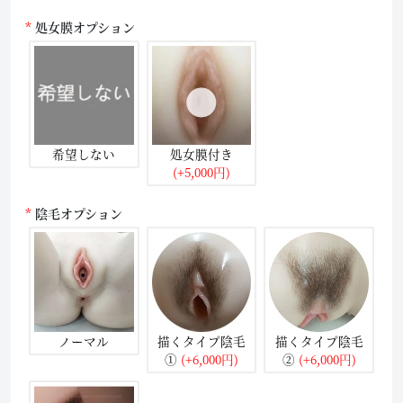
処女膜オプション
希望しない
処女膜付き
(+5,000円)
陰毛オプション
ノーマル
描くタイプ陰毛
描くタイプ陰毛
①
(+6,000円)
②
(+6,000円)