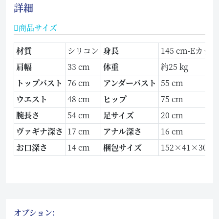
詳細
商品サイズ
材質
シリコン
身長
145 cm-Eカ
肩幅
33 cm
体重
約25 kg
トップバスト
76 cm
アンダーバスト
55 cm
ウエスト
48 cm
ヒップ
75 cm
腕長さ
54 cm
足サイズ
20 cm
ヴァギナ深さ
17 cm
アナル深さ
16 cm
お口深さ
14 cm
梱包サイズ
152×41×30 c
オプション: