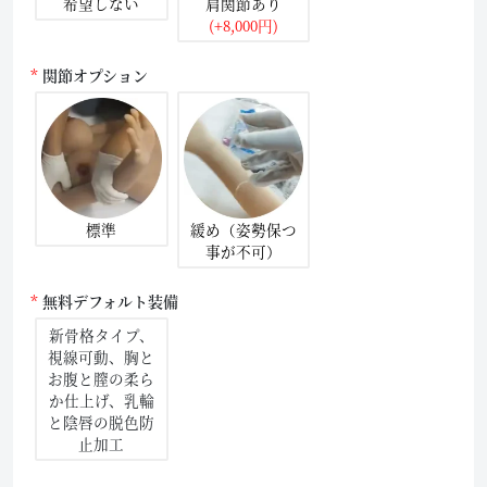
希望しない
肩関節あり
(+8,000円)
関節オプション
標準
緩め（姿勢保つ
事が不可）
無料デフォルト装備
新骨格タイプ、
視線可動、胸と
お腹と膣の柔ら
か仕上げ、乳輪
と陰唇の脱色防
止加工