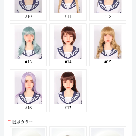
#10
#11
#12
#13
#14
#15
#16
#17
眼球カラー